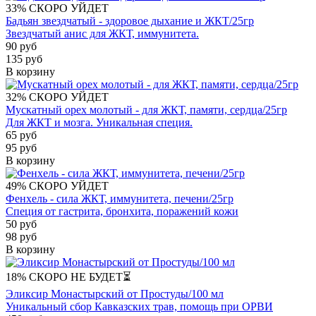
33%
СКОРО УЙДЕТ
Бадьян звездчатый - здоровое дыхание и ЖКТ/25гр
Звездчатый анис для ЖКТ, иммунитета.
90 руб
135 руб
В корзину
32%
СКОРО УЙДЕТ
Мускатный орех молотый - для ЖКТ, памяти, сердца/25гр
Для ЖКТ и мозга. Уникальная специя.
65 руб
95 руб
В корзину
49%
СКОРО УЙДЕТ
Фенхель - сила ЖКТ, иммунитета, печени/25гр
Специя от гастрита, бронхита, поражений кожи
50 руб
98 руб
В корзину
18%
СКОРО НЕ БУДЕТ⏳
Эликсир Монастырский от Простуды/100 мл
Уникальный сбор Кавказских трав, помощь при ОРВИ