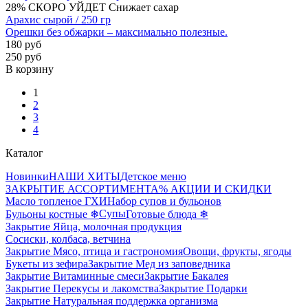
28%
СКОРО УЙДЕТ
Снижает сахар
Арахис сырой / 250 гр
Орешки без обжарки – максимально полезные.
180 руб
250 руб
В корзину
1
2
3
4
Каталог
Новинки
НАШИ ХИТЫ
Детское меню
ЗАКРЫТИЕ АССОРТИМЕНТА
% АКЦИИ И СКИДКИ
Масло топленое ГХИ
Набор супов и бульонов
Супы
Бульоны костные ❄
Готовые блюда ❄
Закрытие Яйца, молочная продукция
Сосиски, колбаса, ветчина
Закрытие Мясо, птица и гастрономия
Овощи, фрукты, ягоды
Букеты из зефира
Закрытие Мед из заповедника
Закрытие Витаминные смеси
Закрытие Бакалея
Закрытие Перекусы и лакомства
Закрытие Подарки
Закрытие Натуральная поддержка организма