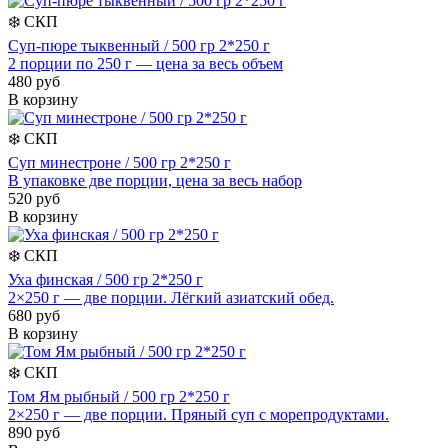
❄️
СКП
Суп-пюре тыквенный / 500 гр 2*250 г
2 порции по 250 г — цена за весь объем
480 руб
В корзину
❄️
СКП
Суп минестроне / 500 гр 2*250 г
В упаковке две порции, цена за весь набор
520 руб
В корзину
❄️
СКП
Уха финская / 500 гр 2*250 г
2×250 г — две порции. Лёгкий азиатский обед.
680 руб
В корзину
❄️
СКП
Том Ям рыбный / 500 гр 2*250 г
2×250 г — две порции. Пряный суп с морепродуктами.
890 руб