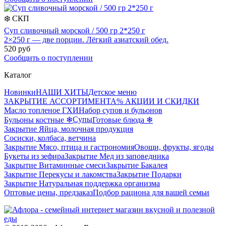
❄️
СКП
Суп сливочный морской / 500 гр 2*250 г
2×250 г — две порции. Лёгкий азиатский обед.
520 руб
Сообщить о поступлении
Каталог
Новинки
НАШИ ХИТЫ
Детское меню
ЗАКРЫТИЕ АССОРТИМЕНТА
% АКЦИИ И СКИДКИ
Масло топленое ГХИ
Набор супов и бульонов
Супы
Бульоны костные ❄
Готовые блюда ❄
Закрытие Яйца, молочная продукция
Сосиски, колбаса, ветчина
Закрытие Мясо, птица и гастрономия
Овощи, фрукты, ягоды
Букеты из зефира
Закрытие Мед из заповедника
Закрытие Витаминные смеси
Закрытие Бакалея
Закрытие Перекусы и лакомства
Закрытие Подарки
Закрытие Натуральная поддержка организма
Оптовые цены, предзаказ
Подбор рациона для вашей семьи