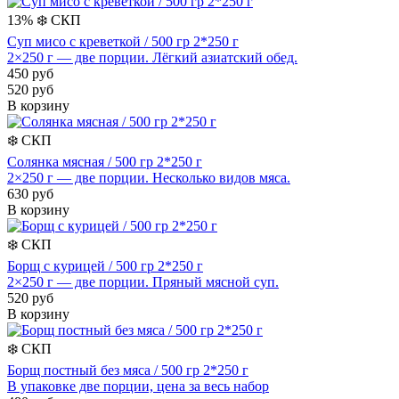
13%
❄️
СКП
Суп мисо с креветкой / 500 гр 2*250 г
2×250 г — две порции. Лёгкий азиатский обед.
450 руб
520 руб
В корзину
❄️
СКП
Солянка мясная / 500 гр 2*250 г
2×250 г — две порции. Несколько видов мяса.
630 руб
В корзину
❄️
СКП
Борщ с курицей / 500 гр 2*250 г
2×250 г — две порции. Пряный мясной суп.
520 руб
В корзину
❄️
СКП
Борщ постный без мяса / 500 гр 2*250 г
В упаковке две порции, цена за весь набор