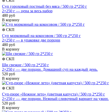
❄️
СКП
Суп гороховый постный без мяса / 500 гр 2*250 г
2×250 г — цена за весь набор
480 руб
В корзину
❄️
СКП
Суп морковный на кокосовом / 500 гр 2*250 г
2×250 г — в упаковке две порции
480 руб
В корзину
❄️
СКП
Щи свежие / 500 гр 2*250 г
2×250 г — две порции. Домашний суп на каждый день.
520 руб
В корзину
❄️
СКП
Суп-пюре «Нежное лето» (цветная капуста) / 500 гр 2*250 г
2×250 г — две порции. Нежный сливочный вариант на ужин.
520 руб
В корзину