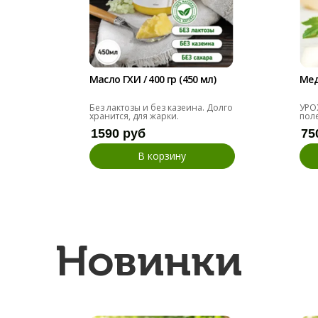
Масло ГХИ / 400 гр (450 мл)
Мед
Без лактозы и без казеина. Долго
УРО
хранится, для жарки.
пол
1590 руб
75
В корзину
Новинки