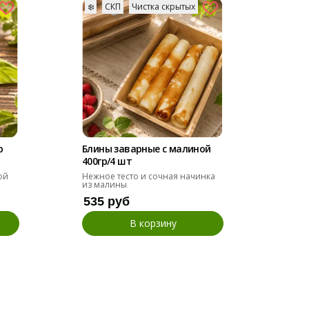
❄️
СКП
Чистка скрытых
❄️
р
Блины заварные с малиной
Кури
400гр/4 шт
овощ
ой
Нежное тесто и сочная начинка
Быст
из малины
бульо
535 руб
150
В корзину