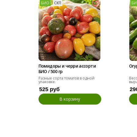
БИО
СКП
БИ
Помидоры и черри ассорти
Огу
БИО / 500 гр
Разные сорта томатов в одной
Вес
упаковке.
выр
525 руб
29
В корзину