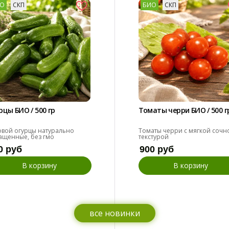
О
СКП
БИО
СКП
рцы БИО / 500 гр
Томаты черри БИО / 500 г
овой огурцы натурально
Томаты черри с мягкой сочн
ащенные, без гмо
текстурой
0 руб
900 руб
В корзину
В корзину
все новинки