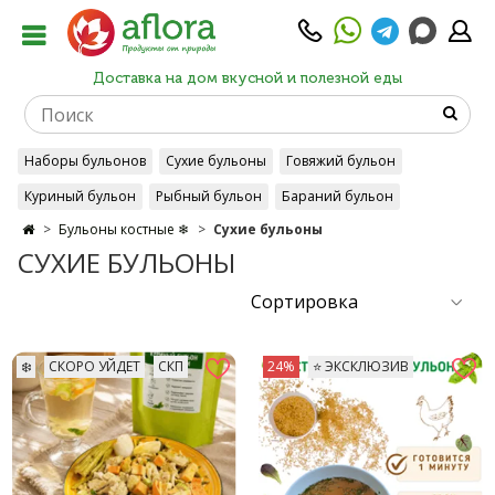
Доставка на дом вкусной и полезной еды
Наборы бульонов
Сухие бульоны
Говяжий бульон
Куриный бульон
Рыбный бульон
Бараний бульон
Бульоны костные ❄
Сухие бульоны
Бульоны классика
Бульоны из индейки
СУХИЕ БУЛЬОНЫ
❄️
СКОРО УЙДЕТ
СКП
24%
⭐️ ЭКСКЛЮЗИВ