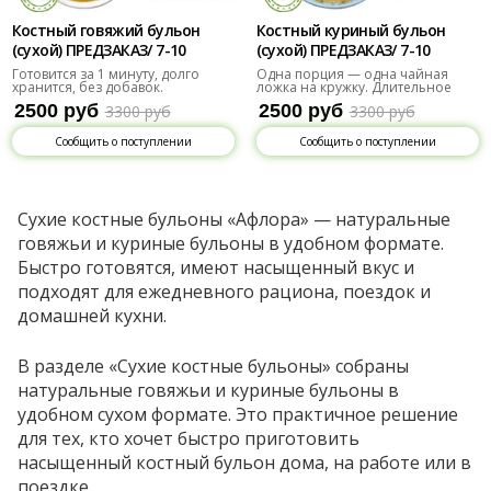
Костный говяжий бульон
Костный куриный бульон
(сухой) ПРЕДЗАКАЗ/ 7-10
(сухой) ПРЕДЗАКАЗ/ 7-10
порций
порций
Готовится за 1 минуту, долго
Одна порция — одна чайная
хранится, без добавок.
ложка на кружку. Длительное
хранение.
2500 руб
2500 руб
3300 руб
3300 руб
Сообщить о поступлении
Сообщить о поступлении
Сухие костные бульоны «Афлора» — натуральные
говяжьи и куриные бульоны в удобном формате.
Быстро готовятся, имеют насыщенный вкус и
подходят для ежедневного рациона, поездок и
домашней кухни.
В разделе «Сухие костные бульоны» собраны
натуральные говяжьи и куриные бульоны в
удобном сухом формате. Это практичное решение
для тех, кто хочет быстро приготовить
насыщенный костный бульон дома, на работе или в
поездке.