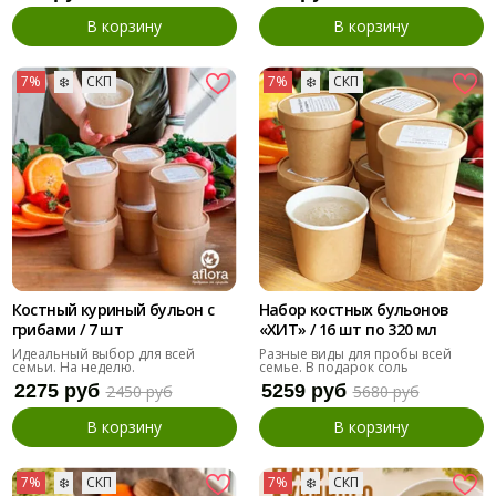
В корзину
В корзину
7%
❄️
СКП
7%
❄️
СКП
Костный куриный бульон с
Набор костных бульонов
грибами / 7 шт
«ХИТ» / 16 шт по 320 мл
Идеальный выбор для всей
Разные виды для пробы всей
семьи. На неделю.
семье. В подарок соль
2275 руб
5259 руб
2450 руб
5680 руб
В корзину
В корзину
7%
❄️
СКП
7%
❄️
СКП