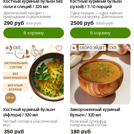
Костный куриный бульон без
Костный куриный бульон
соли и специй / 320 мл
(сухой) / 7-10 порций
Диетический продукт с
Одна порция — одна чайная
природным содержанием
ложка на кружку. Длительное
коллагена
хранение.
290 руб
2500 руб
350 руб
3300 руб
В корзину
В корзину
❄️
СКП
❄️
СКОРО УЙДЕТ
СКП
Костный куриный бульон
Замороженный куриный
(Афлора) / 320 мл
бульон / 320 мл
Чистый состав и классический
Полезный суперфуд.
вкус.
Натуральный состав
350 руб
180 руб