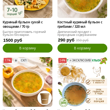
Куриный бульон сухой с
Костный куриный бульон с
овощами / 70 гр
грибами / 320 мл
Быстро приготовить горячий
Диетический продукт с
бульон без варки.
природным содержанием
коллагена.
290 руб
1500 руб
350 руб
В корзину
В корзину
17%
❄️
СКП
24%
⭐️ ЭКСКЛЮЗИВ