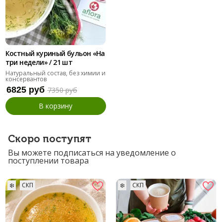
Костный куриный бульон «На
три недели» / 21 шт
Натуральный состав, без химии и
консервантов
6825 руб
7350 руб
В корзину
Скоро поступят
Вы можете подписаться на уведомление о
поступлении товара
❄️
СКП
❄️
СКП