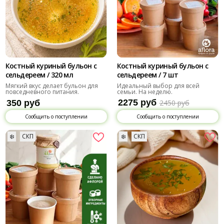
Костный куриный бульон с
Костный куриный бульон с
сельдереем / 320 мл
сельдереем / 7 шт
Мягкий вкус делает бульон для
Идеальный выбор для всей
повседневного питания.
семьи. На неделю.
2275 руб
350 руб
2450 руб
Сообщить о поступлении
Сообщить о поступлении
❄️
СКП
❄️
СКП