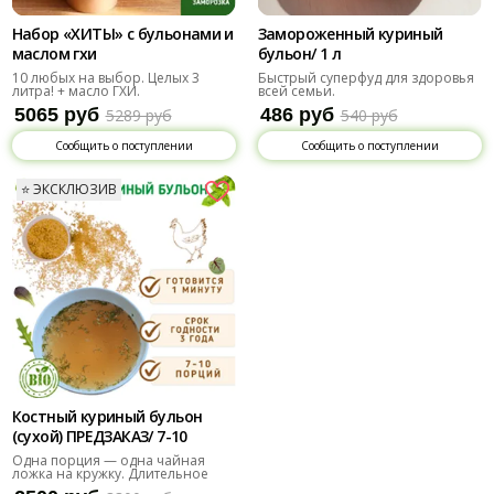
Набор «ХИТЫ» с бульонами и
Замороженный куриный
маслом гхи
бульон/ 1 л
10 любых на выбор. Целых 3
Быстрый суперфуд для здоровья
литра! + масло ГХИ.
всей семьи.
5065 руб
486 руб
5289 руб
540 руб
Сообщить о поступлении
Сообщить о поступлении
⭐️ ЭКСКЛЮЗИВ
Костный куриный бульон
(сухой) ПРЕДЗАКАЗ/ 7-10
порций
Одна порция — одна чайная
ложка на кружку. Длительное
хранение.