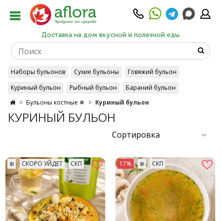
Доставка на дом вкусной и полезной еды
Наборы бульонов
Сухие бульоны
Говяжий бульон
Куриный бульон
Рыбный бульон
Бараний бульон
Бульоны костные ❄
Куриный бульон
Бульоны классика
Бульоны из индейки
КУРИНЫЙ БУЛЬОН
❄️
СКОРО УЙДЕТ
СКП
17%
❄️
СКП