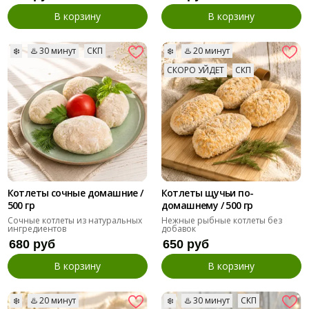
В корзину
В корзину
❄️
♨️ 30 минут
СКП
❄️
♨️ 20 минут
СКОРО УЙДЕТ
СКП
Котлеты сочные домашние /
Котлеты щучьи по-
500 гр
домашнему / 500 гр
Сочные котлеты из натуральных
Нежные рыбные котлеты без
ингредиентов
добавок
680 руб
650 руб
В корзину
В корзину
❄️
♨️ 20 минут
❄️
♨️ 30 минут
СКП