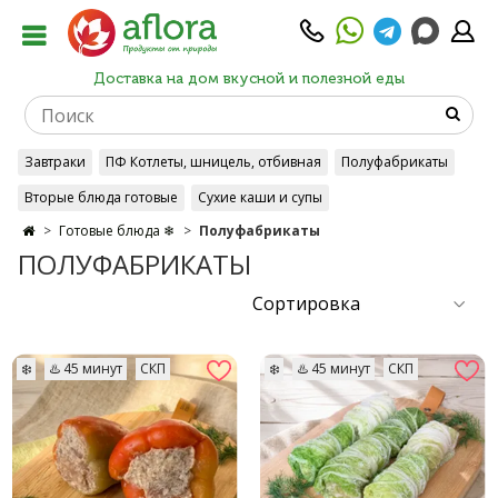
Доставка на дом вкусной и полезной еды
Завтраки
ПФ Котлеты, шницель, отбивная
Полуфабрикаты
Вторые блюда готовые
Сухие каши и супы
Готовые блюда ❄
Полуфабрикаты
ПОЛУФАБРИКАТЫ
❄️
♨️ 45 минут
СКП
❄️
♨️ 45 минут
СКП