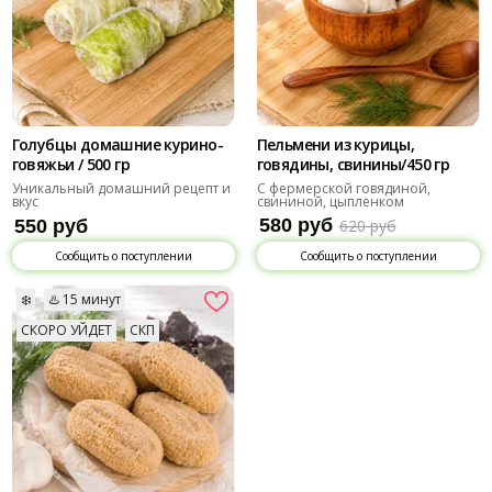
Голубцы домашние курино-
Пельмени из курицы,
говяжьи / 500 гр
говядины, свинины/450 гр
Уникальный домашний рецепт и
С фермерской говядиной,
вкус
свининой, цыпленком
580 руб
550 руб
620 руб
Сообщить о поступлении
Сообщить о поступлении
❄️
♨️ 15 минут
СКОРО УЙДЕТ
СКП