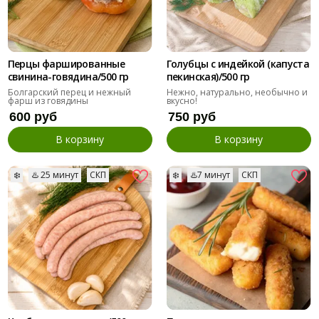
Перцы фаршированные
Голубцы с индейкой (капуста
cвинина-говядина/500 гр
пекинская)/500 гр
Болгарский перец и нежный
Нежно, натурально, необычно и
фарш из говядины
вкусно!
600 руб
750 руб
В корзину
В корзину
❄️
♨️ 25 минут
СКП
❄️
♨️7 минут
СКП