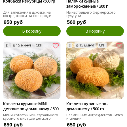
Колбаски из курицы /500 гр
Палочки сырные
замороженные / 300 г
Для запекания в духовке, на
Из настоящего фермерского
костре, жарки на сковороде
сулугуни
950 руб
560 руб
В корзину
В корзину
❄️
♨️ 15 минут
СКП
❄️
♨️ 15 минут
СКП
Котлеты куриные MINI
Котлеты куриные по-
детские по-домашнему / 500
домашнему / 500 гр
гр
Мини-котлетки из натурального
Без лишних ингредиентов - мясо
куриного мяса для детского
и специи.
меню
650 руб
650 руб