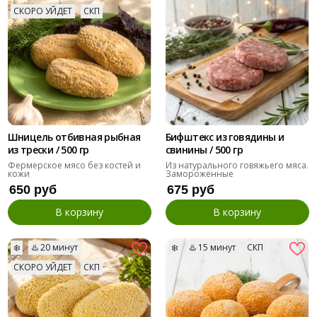
СКОРО УЙДЕТ
СКП
Шницель отбивная рыбная
Бифштекс из говядины и
из трески / 500 гр
свинины / 500 гр
Фермерское мясо без костей и
Из натурального говяжьего мяса.
кожи
Замороженные
650 руб
675 руб
В корзину
В корзину
❄️
♨️ 20 минут
❄️
♨️ 15 минут
СКП
СКОРО УЙДЕТ
СКП