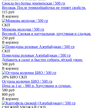
Свекла без ботвы деревенская / 500 гр
Весовая. После термообработки не теряет свойств.
115 руб
В корзину
СКП
Морковь молодая / 500 гр
Весовой. Свежая и натуральная, хрустящая и сладкая.
250 руб
В корзину
СКП
Помидоры розовые Азербайджан / 500 гр
Добавить в салат и быстро собрать лёгкий ужин.
500 руб
В корзину
28%
БИО
СКП
Огурцы колючие БИО / 500 гр
Цена за 1 кг - 980 р. Хрустящие и сочные.
580 руб
800 руб
В корзину
СВЕЖИЙ УРОЖАЙ
СКП