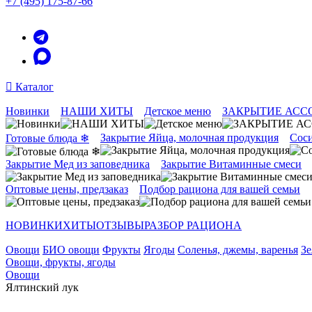
+7 (495) 175-87-66
Каталог
Новинки
НАШИ ХИТЫ
Детское меню
ЗАКРЫТИЕ АСС
Закрытие Яйца, молочная продукция
Соси
Готовые блюда ❄
Закрытие Мед из заповедника
Закрытие Витаминные смеси
Оптовые цены, предзаказ
Подбор рациона для вашей семьи
НОВИНКИ
ХИТЫ
ОТЗЫВЫ
РАЗБОР РАЦИОНА
Овощи
БИО овощи
Фрукты
Ягоды
Соленья, джемы, варенья
Зе
Овощи, фрукты, ягоды
Овощи
Ялтинский лук