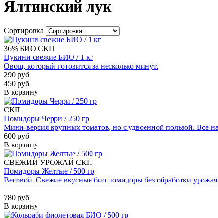
Ялтинский лук
Сортировка
36%
БИО
СКП
Цукини свежие БИО / 1 кг
Овощ, который готовится за несколько минут.
290 руб
450 руб
В корзину
СКП
Помидоры Черри / 250 гр
Мини-версия крупных томатов, но с удвоенной пользой. Все на
600 руб
В корзину
СВЕЖИЙ УРОЖАЙ
СКП
Помидоры Желтые / 500 гр
Весовой. Свежие вкусные био помидоры без обработки урожая 
780 руб
В корзину