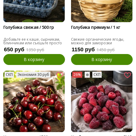
Голубика свежая / 500 гр
Голубика премиум / 1 кг
Добавьте ее к каше, сырникам,
Свежие органические ягоды,
блинчикам или съешьте просто
можно для заморозки
так
650 руб
1150 руб
1350 руб
1450 руб
В корзину
В корзину
СКП
Экономия 30 руб
26%
❄️
СКП