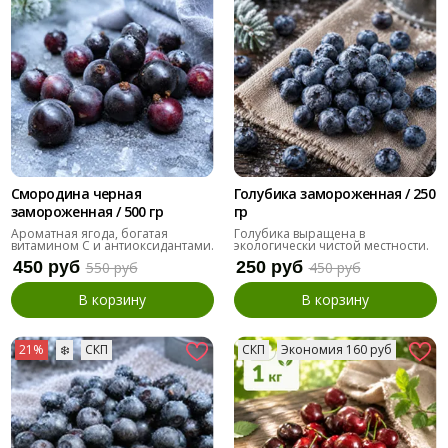
Смородина черная
Голубика замороженная / 250
замороженная / 500 гр
гр
Ароматная ягода, богатая
Голубика выращена в
витамином С и антиоксидантами.
экологически чистой местности.
450 руб
250 руб
550 руб
450 руб
В корзину
В корзину
21%
❄️
СКП
СКП
Экономия 160 руб