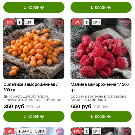
В корзину
В корзину
40%
❄️
СКП
13%
❄️
СКП
Облепиха замороженная /
Малина замороженная / 500
500 гр
гр
Дикорастущая облепиха
Собрана вручную в пик сезона.
шоковой заморозки. Отборное
Богата витаминами.
качество. Ручной сбор.
350 руб
650 руб
580 руб
750 руб
В корзину
В корзину
18%
❄️ ЗАМОРОЗКА
44%
❄️
СКП