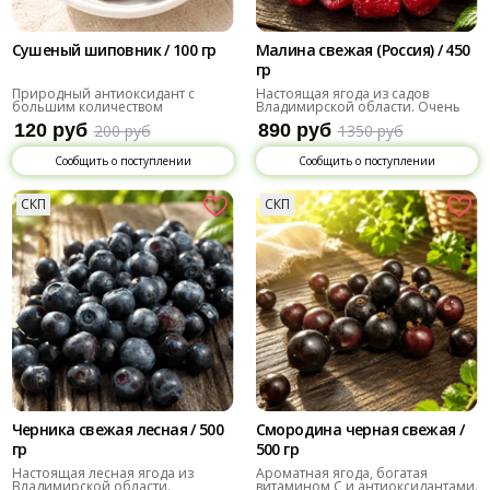
Сушеный шиповник / 100 гр
Малина свежая (Россия) / 450
гр
Природный антиоксидант с
Настоящая ягода из садов
большим количеством
Владимирской области. Очень
витаминов
ароматная
120 руб
890 руб
200 руб
1350 руб
Сообщить о поступлении
Сообщить о поступлении
СКП
СКП
Черника свежая лесная / 500
Смородина черная свежая /
гр
500 гр
Настоящая лесная ягода из
Ароматная ягода, богатая
Владимирской области.
витамином С и антиоксидантами.