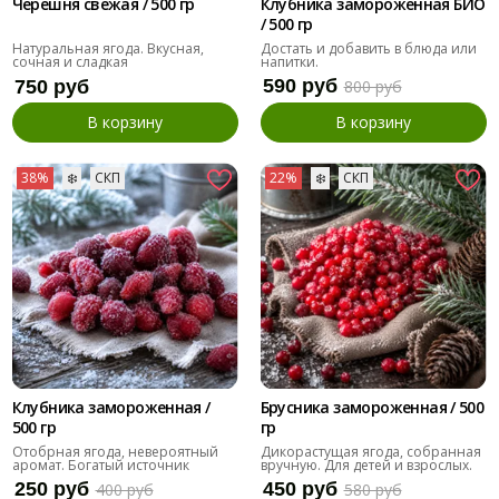
Черешня свежая / 500 гр
Клубника замороженная БИО
/ 500 гр
Натуральная ягода. Вкусная,
Достать и добавить в блюда или
сочная и сладкая
напитки.
590 руб
750 руб
800 руб
В корзину
В корзину
38%
❄️
СКП
22%
❄️
СКП
Клубника замороженная /
Брусника замороженная / 500
500 гр
гр
Отобрная ягода, невероятный
Дикорастущая ягода, собранная
аромат. Богатый источник
вручную. Для детей и взрослых.
витаминов.
250 руб
450 руб
400 руб
580 руб