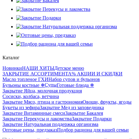
Каталог
Новинки
НАШИ ХИТЫ
Детское меню
ЗАКРЫТИЕ АССОРТИМЕНТА
% АКЦИИ И СКИДКИ
Масло топленое ГХИ
Набор супов и бульонов
Супы
Бульоны костные ❄
Готовые блюда ❄
Закрытие Яйца, молочная продукция
Сосиски, колбаса, ветчина
Закрытие Мясо, птица и гастрономия
Овощи, фрукты, ягоды
Букеты из зефира
Закрытие Мед из заповедника
Закрытие Витаминные смеси
Закрытие Бакалея
Закрытие Перекусы и лакомства
Закрытие Подарки
Закрытие Натуральная поддержка организма
Оптовые цены, предзаказ
Подбор рациона для вашей семьи