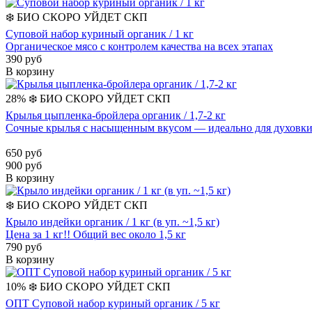
❄️
БИО
СКОРО УЙДЕТ
СКП
Суповой набор куриный органик / 1 кг
Органическое мясо с контролем качества на всех этапах
390 руб
В корзину
28%
❄️
БИО
СКОРО УЙДЕТ
СКП
Крылья цыпленка-бройлера органик / 1,7-2 кг
Сочные крылья с насыщенным вкусом — идеально для духовк
650 руб
900 руб
В корзину
❄️
БИО
СКОРО УЙДЕТ
СКП
Крыло индейки органик / 1 кг (в уп. ~1,5 кг)
Цена за 1 кг!! Общий вес около 1,5 кг
790 руб
В корзину
10%
❄️
БИО
СКОРО УЙДЕТ
СКП
ОПТ Суповой набор куриный органик / 5 кг