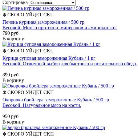
Сортировка
❄️
СКОРО УЙДЕТ
СКП
Печень куриная замороженная / 500 гр
Весовой. Много протеина, минералов и аминокислот.
790 руб
В корзину
❄️
СКОРО УЙДЕТ
СКП
Курица суповая замороженная Кубань / 1 кг
Весовой. Отличный выбор для быстрого и питательного обеда.
890 руб
В корзину
❄️
СКОРО УЙДЕТ
СКП
Окорочка бройлера замороженные Кубань / 500 гр
Весовой. Натуральное мясо на кости.
950 руб
В корзину
❄️
СКОРО УЙДЕТ
СКП