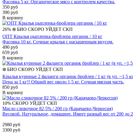
Фасовка 5 кг. Органическое мясо с контролем качества.
350 руб
390 руб
В корзину
26%
❄️
БИО
СКОРО УЙДЕТ
СКП
ОПТ Крылья цыпленка-бройлера органик / 10 кг
Фасовка 10 кг. Сочные крылья с насыщенным вкусом.
490 руб
659 руб
В корзину
❄️
БИО
СКОРО УЙДЕТ
СКП
Крылья куриные 2 фаланги органик бройлер / 1 кг (в уп. ~1,5 кг
Цена за 1 кг!! Общий вес около 1,5 кг. Сочная мясная часть.
850 руб
В корзину
10%
СКОРО УЙДЕТ
СКП
Масло сливочное 82,5% / 200 гр (Карачаево-Черкесия)
Весовой. Натуральное, домашнее. Имеет разный вес от 200 до 2
2980 руб
3300 руб