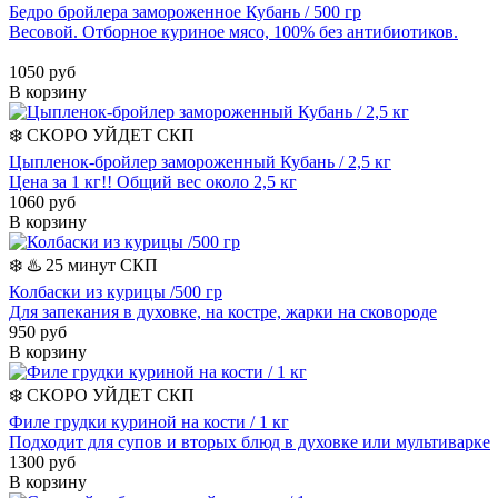
Бедро бройлера замороженное Кубань / 500 гр
Весовой. Отборное куриное мясо, 100% без антибиотиков.
1050 руб
В корзину
❄️
СКОРО УЙДЕТ
СКП
Цыпленок-бройлер замороженный Кубань / 2,5 кг
Цена за 1 кг!! Общий вес около 2,5 кг
1060 руб
В корзину
❄️
♨️ 25 минут
СКП
Колбаски из курицы /500 гр
Для запекания в духовке, на костре, жарки на сковороде
950 руб
В корзину
❄️
СКОРО УЙДЕТ
СКП
Филе грудки куриной на кости / 1 кг
Подходит для супов и вторых блюд в духовке или мультиварке
1300 руб
В корзину