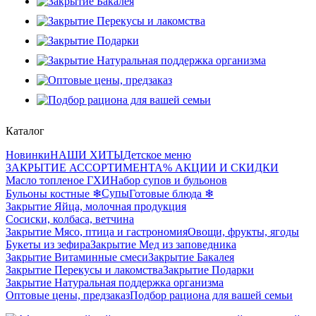
Каталог
Новинки
НАШИ ХИТЫ
Детское меню
ЗАКРЫТИЕ АССОРТИМЕНТА
% АКЦИИ И СКИДКИ
Масло топленое ГХИ
Набор супов и бульонов
Супы
Бульоны костные ❄
Готовые блюда ❄
Закрытие Яйца, молочная продукция
Сосиски, колбаса, ветчина
Закрытие Мясо, птица и гастрономия
Овощи, фрукты, ягоды
Букеты из зефира
Закрытие Мед из заповедника
Закрытие Витаминные смеси
Закрытие Бакалея
Закрытие Перекусы и лакомства
Закрытие Подарки
Закрытие Натуральная поддержка организма
Оптовые цены, предзаказ
Подбор рациона для вашей семьи