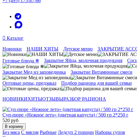
+7 (495) 175-87-66
Каталог
Новинки
НАШИ ХИТЫ
Детское меню
ЗАКРЫТИЕ АСС
Закрытие Яйца, молочная продукция
Соси
Готовые блюда ❄
Закрытие Мед из заповедника
Закрытие Витаминные смеси
Оптовые цены, предзаказ
Подбор рациона для вашей семьи
НОВИНКИ
ХИТЫ
ОТЗЫВЫ
РАЗБОР РАЦИОНА
Суп-пюре «Нежное лето» (цветная капуста) / 500 гр 2*250 г
520 руб
В корзину
Без мяса
С мясом
Рыбные
Ледсуп 2 порции
Наборы супов