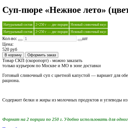
Суп-пюре «Нежное лето» (цветн
Натуральный состав
2×250 г — две порции
Нежный сливочный вкус
Натуральный состав
2×250 г — две порции
Нежный сливочный вкус
Кол-во:
шт
Цена:
520 руб
В корзину
Оформить заказ
Товар СКП (скоропорт) - можно заказать
только курьером по Москве и МО в зоне доставки
Готовый сливочный суп с цветной капустой — вариант для обед
рациона.
Содержит белки и жиры из молочных продуктов и углеводы из
Формат на 2 порции по 250 г. Удобно использовать для одно