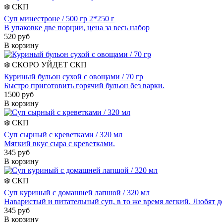
❄️
СКП
Суп минестроне / 500 гр 2*250 г
В упаковке две порции, цена за весь набор
520 руб
В корзину
❄️
СКОРО УЙДЕТ
СКП
Куриный бульон сухой с овощами / 70 гр
Быстро приготовить горячий бульон без варки.
1500 руб
В корзину
❄️
СКП
Суп сырный с креветками / 320 мл
Мягкий вкус сыра с креветками.
345 руб
В корзину
❄️
СКП
Суп куриный с домашней лапшой / 320 мл
Наваристый и питательный суп, в то же время легкий. Любят д
345 руб
В корзину