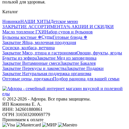
пользой для здоровья.
Каталог
Новинки
НАШИ ХИТЫ
Детское меню
ЗАКРЫТИЕ АССОРТИМЕНТА
% АКЦИИ И СКИДКИ
Масло топленое ГХИ
Набор супов и бульонов
Супы
Бульоны костные ❄
Готовые блюда ❄
Закрытие Яйца, молочная продукция
Сосиски, колбаса, ветчина
Закрытие Мясо, птица и гастрономия
Овощи, фрукты, ягоды
Букеты из зефира
Закрытие Мед из заповедника
Закрытие Витаминные смеси
Закрытие Бакалея
Закрытие Перекусы и лакомства
Закрытие Подарки
Закрытие Натуральная поддержка организма
Оптовые цены, предзаказ
Подбор рациона для вашей семьи
© 2012-2026 - Афлора. Все права защищены.
ИП Кожинова Е. А.
ИНН: 342601880861
ОГРН 316503200069779
Принимаем к оплате