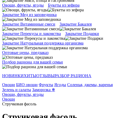
Овощи, фрукты, ягоды
Букеты из зефира
Закрытие Мед из заповедника
Закрытие Витаминные смеси
Закрытие Бакалея
Закрытие Перекусы и лакомства
Закрытие Подарки
Закрытие Натуральная поддержка организма
Оптовые цены, предзаказ
Подбор рациона для вашей семьи
НОВИНКИ
ХИТЫ
ОТЗЫВЫ
РАЗБОР РАЦИОНА
Овощи
БИО овощи
Фрукты
Ягоды
Соленья, джемы, варенья
Зелень и салаты
Заморозка ❄
Овощи, фрукты, ягоды
Овощи
Стручковая фасоль
Стручковая фасоль