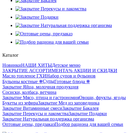
Каталог
Новинки
НАШИ ХИТЫ
Детское меню
ЗАКРЫТИЕ АССОРТИМЕНТА
% АКЦИИ И СКИДКИ
Масло топленое ГХИ
Набор супов и бульонов
Супы
Бульоны костные ❄
Готовые блюда ❄
Закрытие Яйца, молочная продукция
Сосиски, колбаса, ветчина
Закрытие Мясо, птица и гастрономия
Овощи, фрукты, ягоды
Букеты из зефира
Закрытие Мед из заповедника
Закрытие Витаминные смеси
Закрытие Бакалея
Закрытие Перекусы и лакомства
Закрытие Подарки
Закрытие Натуральная поддержка организма
Оптовые цены, предзаказ
Подбор рациона для вашей семьи