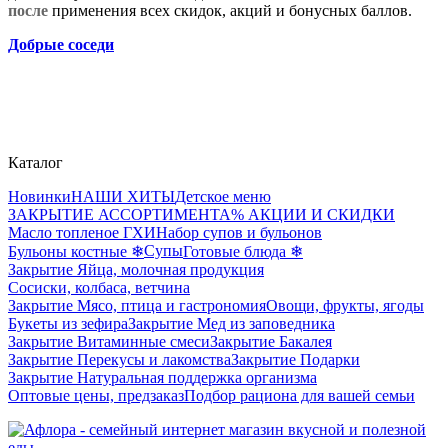
после
применения всех скидок, акций и бонусных баллов.
Добрые соседи
Каталог
Новинки
НАШИ ХИТЫ
Детское меню
ЗАКРЫТИЕ АССОРТИМЕНТА
% АКЦИИ И СКИДКИ
Масло топленое ГХИ
Набор супов и бульонов
Супы
Бульоны костные ❄
Готовые блюда ❄
Закрытие Яйца, молочная продукция
Сосиски, колбаса, ветчина
Закрытие Мясо, птица и гастрономия
Овощи, фрукты, ягоды
Букеты из зефира
Закрытие Мед из заповедника
Закрытие Витаминные смеси
Закрытие Бакалея
Закрытие Перекусы и лакомства
Закрытие Подарки
Закрытие Натуральная поддержка организма
Оптовые цены, предзаказ
Подбор рациона для вашей семьи