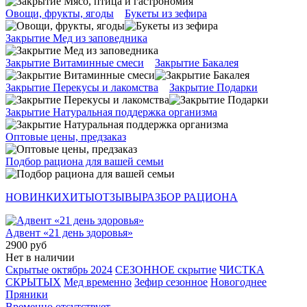
Овощи, фрукты, ягоды
Букеты из зефира
Закрытие Мед из заповедника
Закрытие Витаминные смеси
Закрытие Бакалея
Закрытие Перекусы и лакомства
Закрытие Подарки
Закрытие Натуральная поддержка организма
Оптовые цены, предзаказ
Подбор рациона для вашей семьи
НОВИНКИ
ХИТЫ
ОТЗЫВЫ
РАЗБОР РАЦИОНА
Адвент «21 день здоровья»
2900 руб
Нет в наличии
Скрытые октябрь 2024
СЕЗОННОЕ скрытие
ЧИСТКА
СКРЫТЫХ
Мед временно
Зефир сезонное
Новогоднее
Пряники
Временно отсутствует