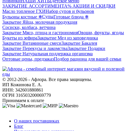
Новинки
НАШИ ХИТЫ
Детское меню
ЗАКРЫТИЕ АССОРТИМЕНТА
% АКЦИИ И СКИДКИ
Масло топленое ГХИ
Набор супов и бульонов
Супы
Бульоны костные ❄
Готовые блюда ❄
Закрытие Яйца, молочная продукция
Сосиски, колбаса, ветчина
Закрытие Мясо, птица и гастрономия
Овощи, фрукты, ягоды
Букеты из зефира
Закрытие Мед из заповедника
Закрытие Витаминные смеси
Закрытие Бакалея
Закрытие Перекусы и лакомства
Закрытие Подарки
Закрытие Натуральная поддержка организма
Оптовые цены, предзаказ
Подбор рациона для вашей семьи
© 2012-2026 - Афлора. Все права защищены.
ИП Кожинова Е. А.
ИНН: 342601880861
ОГРН 316503200069779
Принимаем к оплате
О компании
О наших поставщиках
Блог