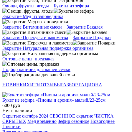
Овощи, фрукты, ягоды
Букеты из зефира
Закрытие Мед из заповедника
Закрытие Витаминные смеси
Закрытие Бакалея
Закрытие Перекусы и лакомства
Закрытие Подарки
Закрытие Натуральная поддержка организма
Оптовые цены, предзаказ
Подбор рациона для вашей семьи
НОВИНКИ
ХИТЫ
ОТЗЫВЫ
РАЗБОР РАЦИОНА
Букет из зефира «Пионы и арония» малый/23-25см
6000 руб
Нет в наличии
Скрытые октябрь 2024
СЕЗОННОЕ скрытие
ЧИСТКА
СКРЫТЫХ
Мед временно
Зефир сезонное
Новогоднее
Пряники
Временно отсутствует