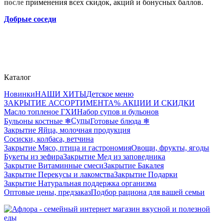
после
применения всех скидок, акций и бонусных баллов.
Добрые соседи
Каталог
Новинки
НАШИ ХИТЫ
Детское меню
ЗАКРЫТИЕ АССОРТИМЕНТА
% АКЦИИ И СКИДКИ
Масло топленое ГХИ
Набор супов и бульонов
Супы
Бульоны костные ❄
Готовые блюда ❄
Закрытие Яйца, молочная продукция
Сосиски, колбаса, ветчина
Закрытие Мясо, птица и гастрономия
Овощи, фрукты, ягоды
Букеты из зефира
Закрытие Мед из заповедника
Закрытие Витаминные смеси
Закрытие Бакалея
Закрытие Перекусы и лакомства
Закрытие Подарки
Закрытие Натуральная поддержка организма
Оптовые цены, предзаказ
Подбор рациона для вашей семьи