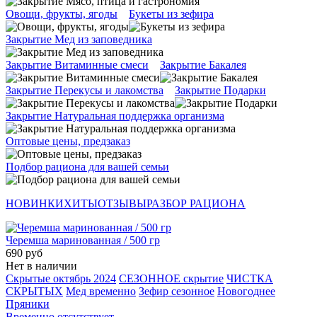
Овощи, фрукты, ягоды
Букеты из зефира
Закрытие Мед из заповедника
Закрытие Витаминные смеси
Закрытие Бакалея
Закрытие Перекусы и лакомства
Закрытие Подарки
Закрытие Натуральная поддержка организма
Оптовые цены, предзаказ
Подбор рациона для вашей семьи
НОВИНКИ
ХИТЫ
ОТЗЫВЫ
РАЗБОР РАЦИОНА
Черемша маринованная / 500 гр
690 руб
Нет в наличии
Скрытые октябрь 2024
СЕЗОННОЕ скрытие
ЧИСТКА
СКРЫТЫХ
Мед временно
Зефир сезонное
Новогоднее
Пряники
Временно отсутствует