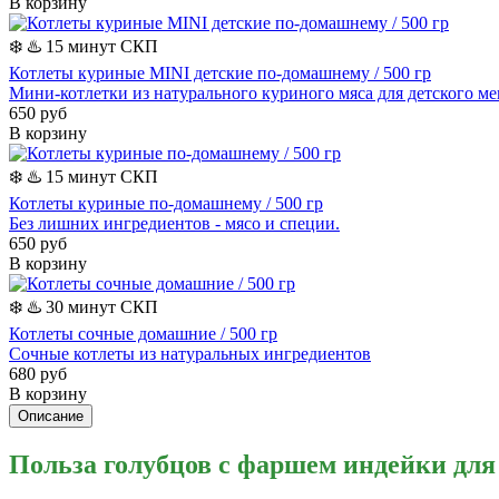
В корзину
❄️
♨️ 15 минут
СКП
Котлеты куриные MINI детские по-домашнему / 500 гр
Мини-котлетки из натурального куриного мяса для детского м
650 руб
В корзину
❄️
♨️ 15 минут
СКП
Котлеты куриные по-домашнему / 500 гр
Без лишних ингредиентов - мясо и специи.
650 руб
В корзину
❄️
♨️ 30 минут
СКП
Котлеты сочные домашние / 500 гр
Сочные котлеты из натуральных ингредиентов
680 руб
В корзину
Описание
Польза голубцов с фаршем индейки для