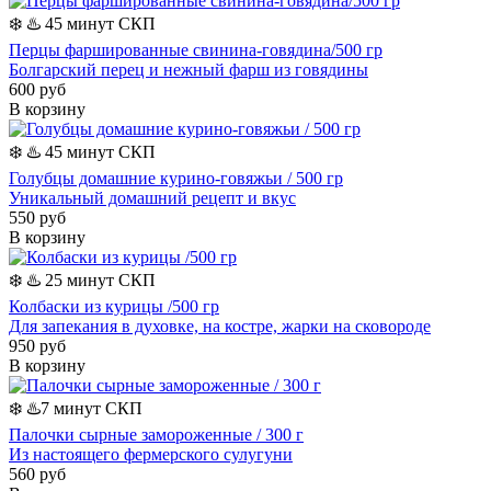
❄️
♨️ 45 минут
СКП
Перцы фаршированные cвинина-говядина/500 гр
Болгарский перец и нежный фарш из говядины
600 руб
В корзину
❄️
♨️ 45 минут
СКП
Голубцы домашние курино-говяжьи / 500 гр
Уникальный домашний рецепт и вкус
550 руб
В корзину
❄️
♨️ 25 минут
СКП
Колбаски из курицы /500 гр
Для запекания в духовке, на костре, жарки на сковороде
950 руб
В корзину
❄️
♨️7 минут
СКП
Палочки сырные замороженные / 300 г
Из настоящего фермерского сулугуни
560 руб