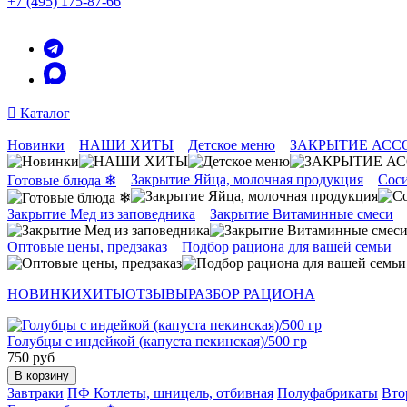
+7 (495) 175-87-66
Каталог
Новинки
НАШИ ХИТЫ
Детское меню
ЗАКРЫТИЕ АСС
Закрытие Яйца, молочная продукция
Соси
Готовые блюда ❄
Закрытие Мед из заповедника
Закрытие Витаминные смеси
Оптовые цены, предзаказ
Подбор рациона для вашей семьи
НОВИНКИ
ХИТЫ
ОТЗЫВЫ
РАЗБОР РАЦИОНА
Голубцы с индейкой (капуста пекинская)/500 гр
750 руб
В корзину
Завтраки
ПФ Котлеты, шницель, отбивная
Полуфабрикаты
Вто