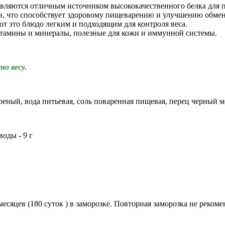
вляются отличным источником высококачественного белка для 
и, что способствует здоровому пищеварению и улучшению обмен
т это блюдо легким и подходящим для контроля веса.
итамины и минералы, полезные для кожи и иммунной системы.
но весу.
ареный, вода питьевая, соль поваренная пищевая, перец черный
воды - 9 г
месяцев (
180 суток ) в заморозке. Повторная заморозка не рекоме