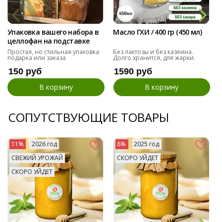
Упаковка вашего набора в
Масло ГХИ / 400 гр (450 мл)
целлофан на подставке
Простая, но стильная упаковка
Без лактозы и без казеина.
подарка или заказа
Долго хранится, для жарки.
150 руб
1590 руб
В корзину
В корзину
СОПУТСТВУЮЩИЕ ТОВАРЫ
11%
2026 год
8%
2025 год
СВЕЖИЙ УРОЖАЙ
СКОРО УЙДЕТ
СКОРО УЙДЕТ