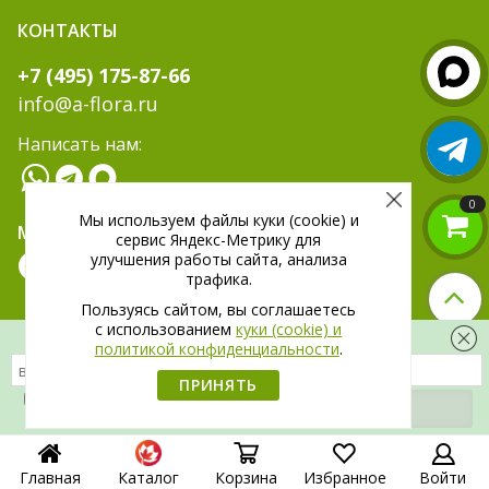
КОНТАКТЫ
+7 (495) 175-87-66
info@a-flora.ru
Написать нам:
0
Мы используем файлы куки (cookie) и
МЫ В СОЦ. СЕТЯХ:
сервис Яндекс-Метрику для
улучшения работы сайта, анализа
трафика.
Пользуясь сайтом, вы соглашаетесь
c использованием
куки (cookie) и
Скидка 300 рублей на первый заказ
политикой конфиденциальности
.
ПРИНЯТЬ
Я даю
согласие
на обработку своих
персональных данных.
Главная
Каталог
Корзина
Избранное
Войти