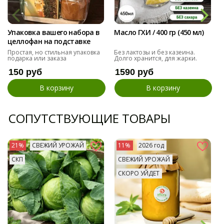
Упаковка вашего набора в
Масло ГХИ / 400 гр (450 мл)
целлофан на подставке
Простая, но стильная упаковка
Без лактозы и без казеина.
подарка или заказа
Долго хранится, для жарки.
150 руб
1590 руб
В корзину
В корзину
СОПУТСТВУЮЩИЕ ТОВАРЫ
21%
СВЕЖИЙ УРОЖАЙ
11%
2026 год
СКП
СВЕЖИЙ УРОЖАЙ
СКОРО УЙДЕТ