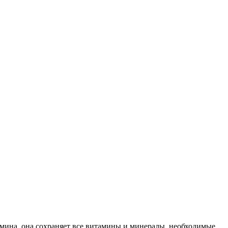
тмина, она сохраняет все витамины и минералы, необходимые