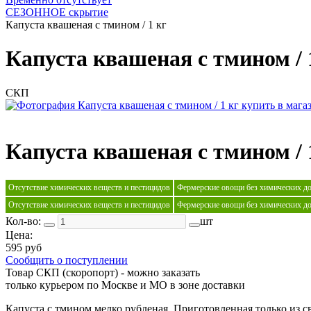
СЕЗОННОЕ скрытие
Капуста квашеная с тмином / 1 кг
Капуста квашеная с тмином / 
СКП
Капуста квашеная с тмином / 
Отсутствие химических веществ и пестицидов
Фермерские овощи без химических д
Отсутствие химических веществ и пестицидов
Фермерские овощи без химических д
Кол-во:
шт
Цена:
595 руб
Сообщить о поступлении
Товар СКП (скоропорт) - можно заказать
только курьером по Москве и МО в зоне доставки
Капуста с тмином мелко рубленая. Приготовленная только из с