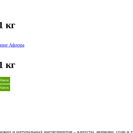
1 кг
1 кг
обавок
обавок
вежих и натуральных ингредиентов – капусты, моркови, соли и 