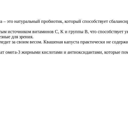
а – это натуральный пробиотик, который способствует сбалан
атым источником витаминов C, K и группы B, что способствует
езные для зрения.
следит за своим весом. Квашеная капуста практически не содер
гат омега-3 жирными кислотами и антиоксидантами, которые по