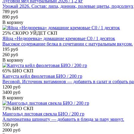
Луговой мед натуральный 2026 / 1,2 кг
Урожай 2026. Состав: липа, донник, полевые цветы, подсолнух
789 руб
890 руб
В корзину
25%
СКОРО УЙДЕТ
СКП
Яйца «Недюревка» домашние кремовые С0 / 1 десяток
Высокое содержание белка в сочетании с натуральным вкусом.
195 руб
260 руб
В корзину
65%
БИО
СКП
Капуста кейл фиолетовая БИО / 200 гр
Весовой. Источник витаминов — добавить в салат и собрать р
1200 руб
3400 руб
В корзину
73%
БИО
СКП
Мангольд листовая свекла БИО / 200 гр
Альтернатива шпинату — добавить в блюда за пару минут.
550 руб
2000 руб