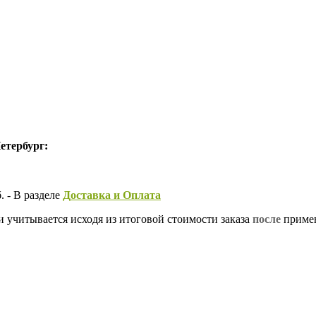
етербург:
 - В разделе
Д
оставка и Оплата
и учитывается исходя из итоговой стоимости заказа
после
примен