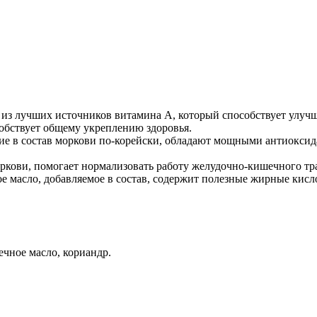
 из лучших источников витамина A, который способствует улу
обствует общему укреплению здоровья.
щие в состав моркови по-корейски, обладают мощными антиокси
оркови, помогает нормализовать работу желудочно-кишечного тр
е масло, добавляемое в состав, содержит полезные жирные кис
ечное масло, кориандр.