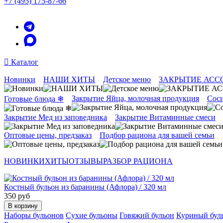
+7 (495) 175-87-66
Каталог
Новинки
НАШИ ХИТЫ
Детское меню
ЗАКРЫТИЕ АСС
Закрытие Яйца, молочная продукция
Соси
Готовые блюда ❄
Закрытие Мед из заповедника
Закрытие Витаминные смеси
Оптовые цены, предзаказ
Подбор рациона для вашей семьи
НОВИНКИ
ХИТЫ
ОТЗЫВЫ
РАЗБОР РАЦИОНА
Костный бульон из баранины (Афлора) / 320 мл
350 руб
В корзину
Наборы бульонов
Сухие бульоны
Говяжий бульон
Куриный бул