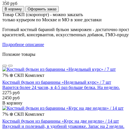
350 руб
В корзину
Оформить заказ
Товар СКП (скоропорт) - можно заказать
только курьером по Москве и МО в зоне доставки
Готовый костный бараний бульон заморожен - достаточно прост
красителей, консервантов, искусственных добавок, ГМО-проду
Подробное описание
Похожие товары
7%
❄️
СКП
Комплект
Костный бульон из баранины «Недельный курс» / 7 шт
Варится более 24 часов, в 4-5 раз больше белка. На неделю.
2275 руб
2450 руб
В корзину
7%
❄️
СКП
Комплект
Костный бульон из баранины «Курс на две недели» / 14 шт
Вкусный и полезный, в удобной упаковке. Запас на 2 недели.