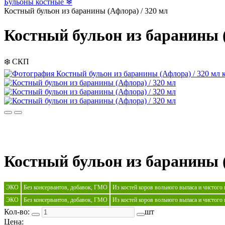
Бульоны костные ❄
Костный бульон из баранины (Афлора) / 320 мл
Костный бульон из баранины (
❄️
СКП
Костный бульон из баранины (
ЭКО
Без консервантов, добавок, ГМО
Из костей коров вольного выпаса и чистого
ЭКО
Без консервантов, добавок, ГМО
Из костей коров вольного выпаса и чистого
Кол-во:
шт
Цена: