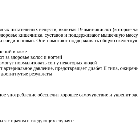
разных питательных веществ, включая 19 аминокислот (которые ч
здоровье кишечника, суставов и поддерживают мышечную массу
и соединениями. Они помогают поддерживать общую скелетную 
нений в коже
т за здоровье волос и ногтей
омогут нормализовать сон у некоторых людей
т артериальное давление, предотвращает диабет II типа, ожирени
 достигнутые результаты
ое употребление обеспечит хорошее самочувствие и укрепит здо
ься с врачом в следующих случаях: