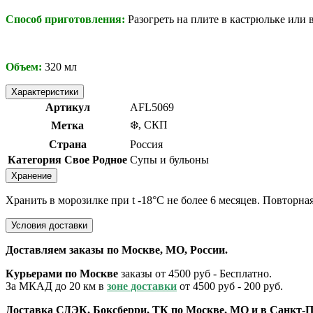
Способ приготовления:
Разогреть на плите в кастрюльке или
Объем:
320 мл
Характеристики
Артикул
AFL5069
❄️, СКП
Метка
Страна
Россия
Категория Свое Родное
Супы и бульоны
Хранение
Хранить в морозилке при t -18°C не более 6 месяцев. Повторна
Условия доставки
Доставляем заказы по Москве, МО, России.
Курьерами по Москве
заказы от 4500 руб - Бесплатно.
За МКАД до 20 км в
зоне доставки
от 4500 руб - 200 руб.
Доставка СДЭК, Боксберри, ТК по Москве, МО и в Санкт-П