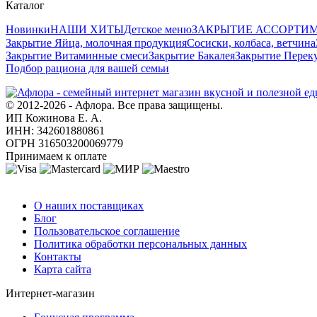
Каталог
Новинки
НАШИ ХИТЫ
Детское меню
ЗАКРЫТИЕ АССОРТИ
Закрытие Яйца, молочная продукция
Сосиски, колбаса, ветчина
Закрытие Витаминные смеси
Закрытие Бакалея
Закрытие Переку
Подбор рациона для вашей семьи
© 2012-2026 - Афлора. Все права защищены.
ИП Кожинова Е. А.
ИНН: 342601880861
ОГРН 316503200069779
Принимаем к оплате
О компании
О наших поставщиках
Блог
Пользовательское соглашение
Политика обработки персональных данных
Контакты
Карта сайта
Интернет-магазин