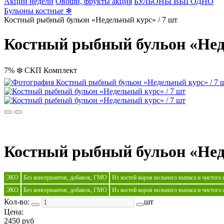
Акции недели
Овощи, фрукты акция
БУЛЬОНЫ ВЫГОДНО
Бульоны костные ❄
Костный рыбный бульон «Недельный курс» / 7 шт
Костный рыбный бульон «Нед
7%
❄️
СКП
Комплект
Костный рыбный бульон «Нед
ЭКО
Без консервантов, добавок, ГМО
Из костей коров вольного выпаса и чистого
ЭКО
Без консервантов, добавок, ГМО
Из костей коров вольного выпаса и чистого
Кол-во:
шт
Цена:
2450 руб