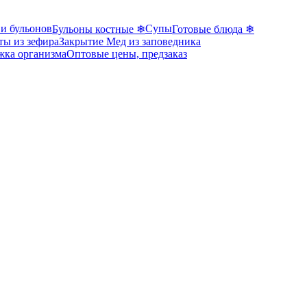
 и бульонов
Супы
Бульоны костные ❄
Готовые блюда ❄
ты из зефира
Закрытие Мед из заповедника
жка организма
Оптовые цены, предзаказ