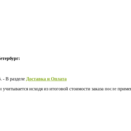
етербург:
 - В разделе
Д
оставка и Оплата
и учитывается исходя из итоговой стоимости заказа
после
примен