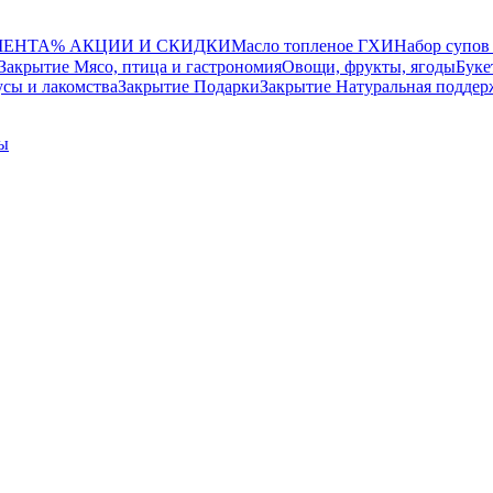
МЕНТА
% АКЦИИ И СКИДКИ
Масло топленое ГХИ
Набор супов
Закрытие Мясо, птица и гастрономия
Овощи, фрукты, ягоды
Буке
сы и лакомства
Закрытие Подарки
Закрытие Натуральная поддер