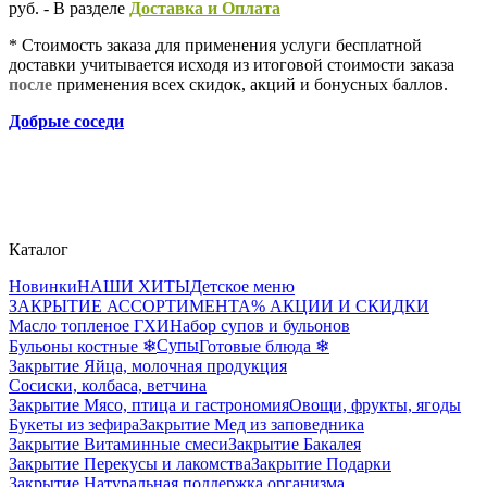
руб. - В разделе
Д
оставка и Оплата
* Стоимость заказа для применения услуги бесплатной
доставки учитывается исходя из итоговой стоимости заказа
после
применения всех скидок, акций и бонусных баллов.
Добрые соседи
Каталог
Новинки
НАШИ ХИТЫ
Детское меню
ЗАКРЫТИЕ АССОРТИМЕНТА
% АКЦИИ И СКИДКИ
Масло топленое ГХИ
Набор супов и бульонов
Супы
Бульоны костные ❄
Готовые блюда ❄
Закрытие Яйца, молочная продукция
Сосиски, колбаса, ветчина
Закрытие Мясо, птица и гастрономия
Овощи, фрукты, ягоды
Букеты из зефира
Закрытие Мед из заповедника
Закрытие Витаминные смеси
Закрытие Бакалея
Закрытие Перекусы и лакомства
Закрытие Подарки
Закрытие Натуральная поддержка организма