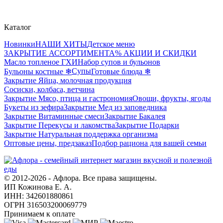
Каталог
Новинки
НАШИ ХИТЫ
Детское меню
ЗАКРЫТИЕ АССОРТИМЕНТА
% АКЦИИ И СКИДКИ
Масло топленое ГХИ
Набор супов и бульонов
Супы
Бульоны костные ❄
Готовые блюда ❄
Закрытие Яйца, молочная продукция
Сосиски, колбаса, ветчина
Закрытие Мясо, птица и гастрономия
Овощи, фрукты, ягоды
Букеты из зефира
Закрытие Мед из заповедника
Закрытие Витаминные смеси
Закрытие Бакалея
Закрытие Перекусы и лакомства
Закрытие Подарки
Закрытие Натуральная поддержка организма
Оптовые цены, предзаказ
Подбор рациона для вашей семьи
© 2012-2026 - Афлора. Все права защищены.
ИП Кожинова Е. А.
ИНН: 342601880861
ОГРН 316503200069779
Принимаем к оплате