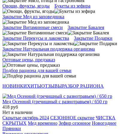
Овощи, фрукты, ягоды
Букеты из зефира
Закрытие Мед из заповедника
Закрытие Витаминные смеси
Закрытие Бакалея
Закрытие Перекусы и лакомства
Закрытие Подарки
Закрытие Натуральная поддержка организма
Оптовые цены, предзаказ
Подбор рациона для вашей семьи
НОВИНКИ
ХИТЫ
ОТЗЫВЫ
РАЗБОР РАЦИОНА
Мед Осенний (гречишный с разнотравьем) / 650 гр
418 руб
Нет в наличии
Скрытые октябрь 2024
СЕЗОННОЕ скрытие
ЧИСТКА
СКРЫТЫХ
Мед временно
Зефир сезонное
Новогоднее
Пряники
Временно отсутствует