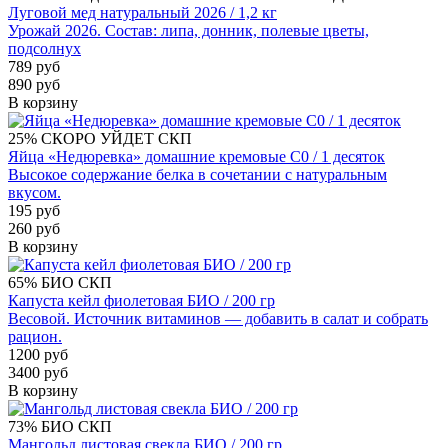
Луговой мед натуральный 2026 / 1,2 кг
Урожай 2026. Состав: липа, донник, полевые цветы,
подсолнух
789 руб
890 руб
В корзину
25%
СКОРО УЙДЕТ
СКП
Яйца «Недюревка» домашние кремовые С0 / 1 десяток
Высокое содержание белка в сочетании с натуральным
вкусом.
195 руб
260 руб
В корзину
65%
БИО
СКП
Капуста кейл фиолетовая БИО / 200 гр
Весовой. Источник витаминов — добавить в салат и собрать
рацион.
1200 руб
3400 руб
В корзину
73%
БИО
СКП
Мангольд листовая свекла БИО / 200 гр