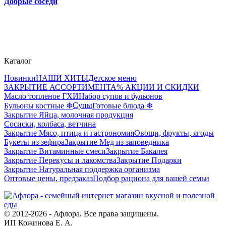
Добрые соседи
Каталог
Новинки
НАШИ ХИТЫ
Детское меню
ЗАКРЫТИЕ АССОРТИМЕНТА
% АКЦИИ И СКИДКИ
Масло топленое ГХИ
Набор супов и бульонов
Супы
Бульоны костные ❄
Готовые блюда ❄
Закрытие Яйца, молочная продукция
Сосиски, колбаса, ветчина
Закрытие Мясо, птица и гастрономия
Овощи, фрукты, ягоды
Букеты из зефира
Закрытие Мед из заповедника
Закрытие Витаминные смеси
Закрытие Бакалея
Закрытие Перекусы и лакомства
Закрытие Подарки
Закрытие Натуральная поддержка организма
Оптовые цены, предзаказ
Подбор рациона для вашей семьи
© 2012-2026 - Афлора. Все права защищены.
ИП Кожинова Е. А.