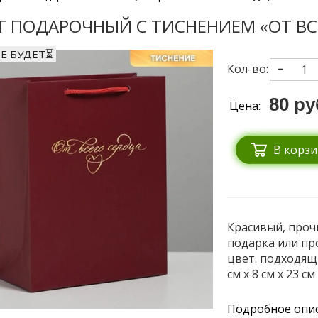
Т ПОДАРОЧНЫЙ С ТИСНЕНИЕМ «ОТ ВСЕ
Е БУДЕТ⏳
Кол-во:
80 ру
Цена:
В корзи
Красивый, проч
подарка или пр
цвет. подходящ
см х 8 см х 23 с
Подробное опи