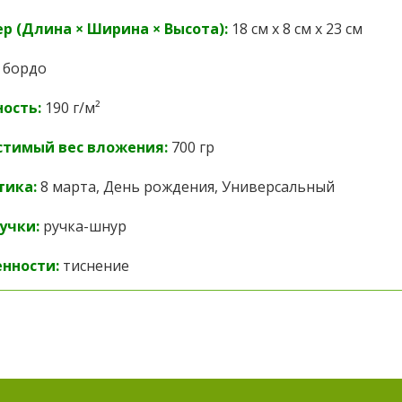
р (Длина × Ширина × Высота):
18 см х 8 см х 23 см
бордо
ость:
190 г/м²
стимый вес вложения:
700 гр
тика:
8 марта, День рождения, Универсальный
учки:
ручка-шнур
нности:
тиснение