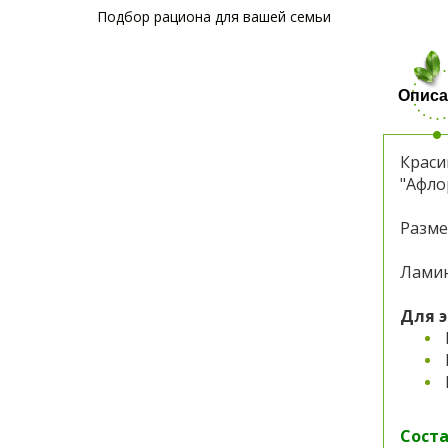
Подбор рациона для вашей семьи
Описа
Краси
"Афло
Разме
Ламин
Для э
Соста