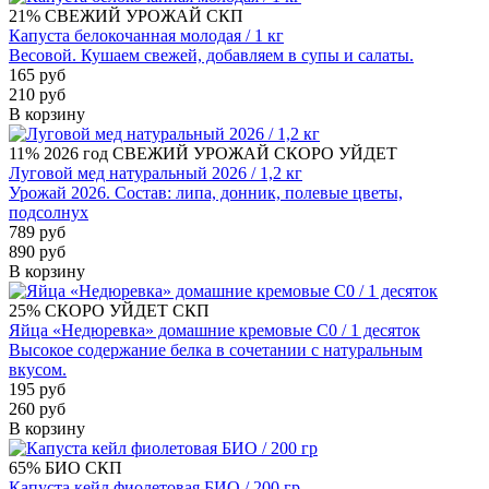
21%
СВЕЖИЙ УРОЖАЙ
СКП
Капуста белокочанная молодая / 1 кг
Весовой. Кушаем свежей, добавляем в супы и салаты.
165 руб
210 руб
В корзину
11%
2026 год
СВЕЖИЙ УРОЖАЙ
СКОРО УЙДЕТ
Луговой мед натуральный 2026 / 1,2 кг
Урожай 2026. Состав: липа, донник, полевые цветы,
подсолнух
789 руб
890 руб
В корзину
25%
СКОРО УЙДЕТ
СКП
Яйца «Недюревка» домашние кремовые С0 / 1 десяток
Высокое содержание белка в сочетании с натуральным
вкусом.
195 руб
260 руб
В корзину
65%
БИО
СКП
Капуста кейл фиолетовая БИО / 200 гр