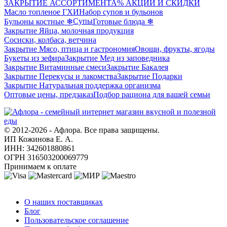
ЗАКРЫТИЕ АССОРТИМЕНТА
% АКЦИИ И СКИДКИ
Масло топленое ГХИ
Набор супов и бульонов
Супы
Бульоны костные ❄
Готовые блюда ❄
Закрытие Яйца, молочная продукция
Сосиски, колбаса, ветчина
Закрытие Мясо, птица и гастрономия
Овощи, фрукты, ягоды
Букеты из зефира
Закрытие Мед из заповедника
Закрытие Витаминные смеси
Закрытие Бакалея
Закрытие Перекусы и лакомства
Закрытие Подарки
Закрытие Натуральная поддержка организма
Оптовые цены, предзаказ
Подбор рациона для вашей семьи
© 2012-2026 - Афлора. Все права защищены.
ИП Кожинова Е. А.
ИНН: 342601880861
ОГРН 316503200069779
Принимаем к оплате
О компании
О наших поставщиках
Блог
Пользовательское соглашение