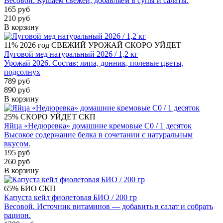
Весовой. Кушаем свежей, добавляем в супы и салаты.
165 руб
210 руб
В корзину
11%
2026 год
СВЕЖИЙ УРОЖАЙ
СКОРО УЙДЕТ
Луговой мед натуральный 2026 / 1,2 кг
Урожай 2026. Состав: липа, донник, полевые цветы,
подсолнух
789 руб
890 руб
В корзину
25%
СКОРО УЙДЕТ
СКП
Яйца «Недюревка» домашние кремовые С0 / 1 десяток
Высокое содержание белка в сочетании с натуральным
вкусом.
195 руб
260 руб
В корзину
65%
БИО
СКП
Капуста кейл фиолетовая БИО / 200 гр
Весовой. Источник витаминов — добавить в салат и собрать
рацион.