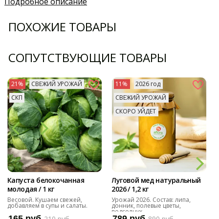
Подробное описание
ПОХОЖИЕ ТОВАРЫ
СОПУТСТВУЮЩИЕ ТОВАРЫ
21%
СВЕЖИЙ УРОЖАЙ
11%
2026 год
СКП
СВЕЖИЙ УРОЖАЙ
СКОРО УЙДЕТ
Капуста белокочанная
Луговой мед натуральный
молодая / 1 кг
2026 / 1,2 кг
Весовой. Кушаем свежей,
Урожай 2026. Состав: липа,
добавляем в супы и салаты.
донник, полевые цветы,
подсолнух
165 руб
789 руб
210 руб
890 руб