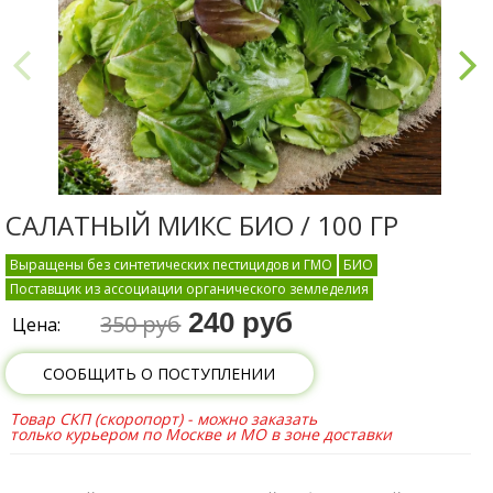
САЛАТНЫЙ МИКС БИО / 100 ГР
Выращены без синтетических пестицидов и ГМО
БИО
Поставщик из ассоциации органического земледелия
240 руб
350 руб
Цена:
СООБЩИТЬ О ПОСТУПЛЕНИИ
Товар СКП (скоропорт) - можно заказать
только курьером по Москве и МО в зоне доставки