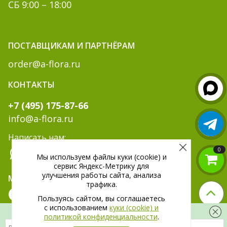
СБ 9:00 – 18:00
ПОСТАВЩИКАМ И ПАРТНЁРАМ
order@a-flora.ru
КОНТАКТЫ
+7 (495) 175-87-66
info@a-flora.ru
Написать нам:
0
Мы используем файлы куки (cookie) и
сервис Яндекс-Метрику для
улучшения работы сайта, анализа
МЫ В СОЦ. СЕТЯХ:
трафика.
Пользуясь сайтом, вы соглашаетесь
c использованием
куки (cookie) и
Скидка 300 рублей на первый заказ
политикой конфиденциальности
.