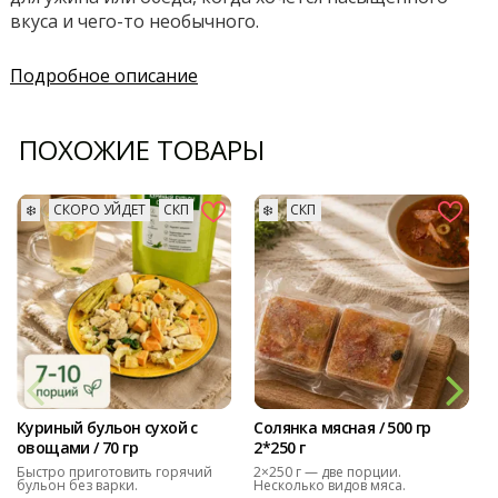
вкуса и чего-то необычного.
Подробное описание
ПОХОЖИЕ ТОВАРЫ
❄️
СКОРО УЙДЕТ
СКП
❄️
СКП
Куриный бульон сухой с
Солянка мясная / 500 гр
овощами / 70 гр
2*250 г
Быстро приготовить горячий
2×250 г — две порции.
бульон без варки.
Несколько видов мяса.