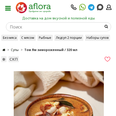
Доставка на дом вкусной и полезной еды
Без мяса
С мясом
Рыбные
Ледсуп 2 порции
Наборы супов
Супы
Том Ям замороженный / 320 мл
❄️
СКП