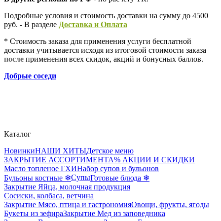
Подробные условия и стоимость доставки на сумму до 4500
руб. - В разделе
Д
оставка и Оплата
* Стоимость заказа для применения услуги бесплатной
доставки учитывается исходя из итоговой стоимости заказа
после
применения всех скидок, акций и бонусных баллов.
Добрые соседи
Каталог
Новинки
НАШИ ХИТЫ
Детское меню
ЗАКРЫТИЕ АССОРТИМЕНТА
% АКЦИИ И СКИДКИ
Масло топленое ГХИ
Набор супов и бульонов
Супы
Бульоны костные ❄
Готовые блюда ❄
Закрытие Яйца, молочная продукция
Сосиски, колбаса, ветчина
Закрытие Мясо, птица и гастрономия
Овощи, фрукты, ягоды
Букеты из зефира
Закрытие Мед из заповедника