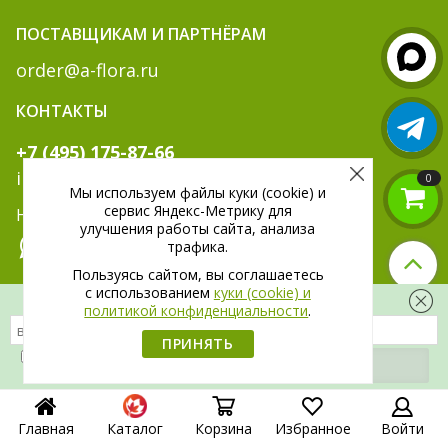
ПОСТАВЩИКАМ И ПАРТНЁРАМ
order@a-flora.ru
КОНТАКТЫ
+7 (495) 175-87-66
info@a-flora.ru
0
Мы используем файлы куки (cookie) и
сервис Яндекс-Метрику для
Написать нам:
улучшения работы сайта, анализа
трафика.
Пользуясь сайтом, вы соглашаетесь
c использованием
куки (cookie) и
МЫ В СОЦ. СЕТЯХ:
Скидка 300 рублей на первый заказ
политикой конфиденциальности
.
ПРИНЯТЬ
Я даю
согласие
на обработку своих
персональных данных.
Главная
Каталог
Корзина
Избранное
Войти