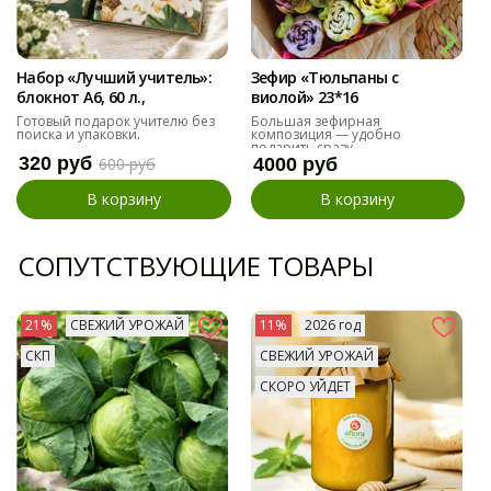
Набор «Лучший учитель»:
Зефир «Тюльпаны с
блокнот А6, 60 л.,
виолой» 23*16
магнитные закладки и
Готовый подарок учителю без
Большая зефирная
поиска и упаковки.
композиция — удобно
ручка
подарить сразу.
320 руб
600 руб
4000 руб
В корзину
В корзину
СОПУТСТВУЮЩИЕ ТОВАРЫ
21%
СВЕЖИЙ УРОЖАЙ
11%
2026 год
СКП
СВЕЖИЙ УРОЖАЙ
СКОРО УЙДЕТ