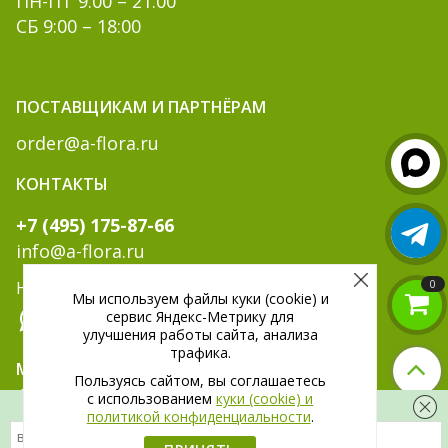
ПН-ПТ 9:00 – 21:00
СБ 9:00 – 18:00
ПОСТАВЩИКАМ И ПАРТНЁРАМ
order@a-flora.ru
КОНТАКТЫ
+7 (495) 175-87-66
info@a-flora.ru
0
Написать нам:
Мы используем файлы куки (cookie) и
сервис Яндекс-Метрику для
улучшения работы сайта, анализа
трафика.
МЫ В СОЦ. СЕТЯХ:
Пользуясь сайтом, вы соглашаетесь
c использованием
куки (cookie) и
Скидка 300 рублей на первый заказ
политикой конфиденциальности
.