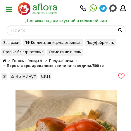
Доставка на дом вкусной и полезной еды
Завтраки
ПФ Котлеты, шницель, отбивная
Полуфабрикаты
Вторые блюда готовые
Сухие каши и супы
Готовые блюда ❄
Полуфабрикаты
Перцы фаршированные cвинина-говядина/500 гр
❄️
♨️ 45 минут
СКП