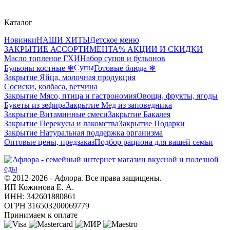
Каталог
Новинки
НАШИ ХИТЫ
Детское меню
ЗАКРЫТИЕ АССОРТИМЕНТА
% АКЦИИ И СКИДКИ
Масло топленое ГХИ
Набор супов и бульонов
Супы
Бульоны костные ❄
Готовые блюда ❄
Закрытие Яйца, молочная продукция
Сосиски, колбаса, ветчина
Закрытие Мясо, птица и гастрономия
Овощи, фрукты, ягоды
Букеты из зефира
Закрытие Мед из заповедника
Закрытие Витаминные смеси
Закрытие Бакалея
Закрытие Перекусы и лакомства
Закрытие Подарки
Закрытие Натуральная поддержка организма
Оптовые цены, предзаказ
Подбор рациона для вашей семьи
© 2012-2026 - Афлора. Все права защищены.
ИП Кожинова Е. А.
ИНН: 342601880861
ОГРН 316503200069779
Принимаем к оплате