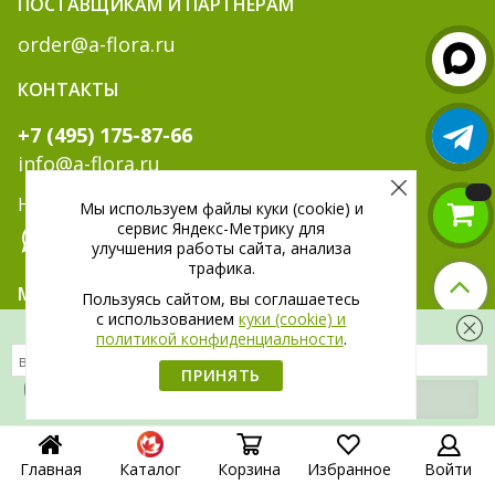
ПОСТАВЩИКАМ И ПАРТНЁРАМ
order@a-flora.ru
КОНТАКТЫ
+7 (495) 175-87-66
info@a-flora.ru
Написать нам:
Мы используем файлы куки (cookie) и
сервис Яндекс-Метрику для
улучшения работы сайта, анализа
трафика.
МЫ В СОЦ. СЕТЯХ:
Пользуясь сайтом, вы соглашаетесь
c использованием
куки (cookie) и
Скидка 300 рублей на первый заказ
политикой конфиденциальности
.
ПРИНЯТЬ
Я даю
согласие
на обработку своих
персональных данных.
Главная
Каталог
Корзина
Избранное
Войти