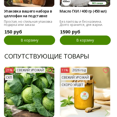
Упаковка вашего набора в
Масло ГХИ / 400 гр (450 мл)
целлофан на подставке
Простая, но стильная упаковка
Без лактозы и без казеина.
подарка или заказа
Долго хранится, для жарки.
150 руб
1590 руб
В корзину
В корзину
СОПУТСТВУЮЩИЕ ТОВАРЫ
21%
СВЕЖИЙ УРОЖАЙ
11%
2026 год
СКП
СВЕЖИЙ УРОЖАЙ
СКОРО УЙДЕТ