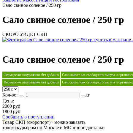
Сало свиное соленое / 250 гр
Сало свиное соленое / 250 гр
СКОРО УЙДЕТ
СКП
Сало свиное соленое / 250 гр
Фермерское натуральное без добавок
Сало животных свободного выгула и органичес
Фермерское натуральное без добавок
Сало животных свободного выгула и органичес
Кол-во:
кг
Цена:
2000 руб
1800 руб
Сообщить о поступлении
Товар СКП (скоропорт) - можно заказать
только курьером по Москве и МО в зоне доставки