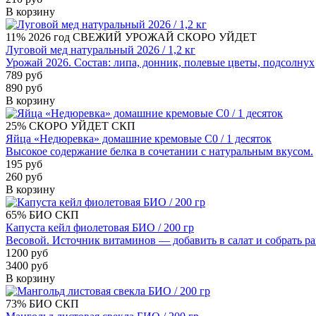
В корзину
11%
2026 год
СВЕЖИЙ УРОЖАЙ
СКОРО УЙДЕТ
Луговой мед натуральный 2026 / 1,2 кг
Урожай 2026. Состав: липа, донник, полевые цветы, подсолнух
789 руб
890 руб
В корзину
25%
СКОРО УЙДЕТ
СКП
Яйца «Недюревка» домашние кремовые С0 / 1 десяток
Высокое содержание белка в сочетании с натуральным вкусом.
195 руб
260 руб
В корзину
65%
БИО
СКП
Капуста кейл фиолетовая БИО / 200 гр
Весовой. Источник витаминов — добавить в салат и собрать р
1200 руб
3400 руб
В корзину
73%
БИО
СКП