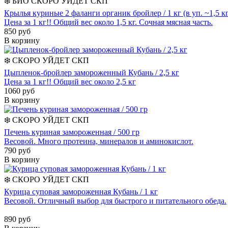
❄️
БИО
СКОРО УЙДЕТ
СКП
Крылья куриные 2 фаланги органик бройлер / 1 кг (в уп. ~1,5 кг
Цена за 1 кг!! Общий вес около 1,5 кг. Сочная мясная часть.
850 руб
В корзину
❄️
СКОРО УЙДЕТ
СКП
Цыпленок-бройлер замороженный Кубань / 2,5 кг
Цена за 1 кг!! Общий вес около 2,5 кг
1060 руб
В корзину
❄️
СКОРО УЙДЕТ
СКП
Печень куриная замороженная / 500 гр
Весовой. Много протеина, минералов и аминокислот.
790 руб
В корзину
❄️
СКОРО УЙДЕТ
СКП
Курица суповая замороженная Кубань / 1 кг
Весовой. Отличный выбор для быстрого и питательного обеда.
890 руб