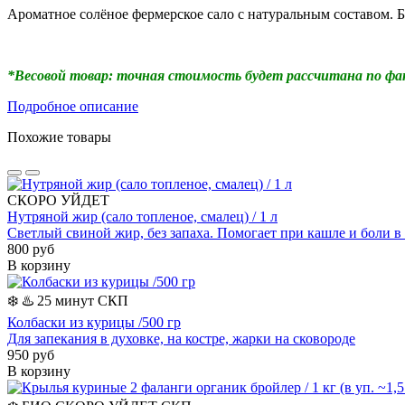
Ароматное солёное фермерское сало с натуральным составом. Б
*Весовой товар: точная стоимость будет рассчитана по факти
Подробное описание
Похожие товары
СКОРО УЙДЕТ
Нутряной жир (сало топленое, смалец) / 1 л
Светлый свиной жир, без запаха. Помогает при кашле и боли в 
800 руб
В корзину
❄️
♨️ 25 минут
СКП
Колбаски из курицы /500 гр
Для запекания в духовке, на костре, жарки на сковороде
950 руб
В корзину