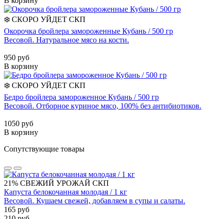
В корзину
❄️
СКОРО УЙДЕТ
СКП
Окорочка бройлера замороженные Кубань / 500 гр
Весовой. Натуральное мясо на кости.
950 руб
В корзину
❄️
СКОРО УЙДЕТ
СКП
Бедро бройлера замороженное Кубань / 500 гр
Весовой. Отборное куриное мясо, 100% без антибиотиков.
1050 руб
В корзину
Сопутствующие товары
21%
СВЕЖИЙ УРОЖАЙ
СКП
Капуста белокочанная молодая / 1 кг
Весовой. Кушаем свежей, добавляем в супы и салаты.
165 руб
210 руб