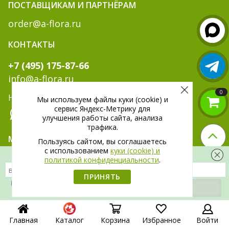
ПОСТАВЩИКАМ И ПАРТНЁРАМ
order@a-flora.ru
КОНТАКТЫ
+7 (495) 175-87-66
info@a-flora.ru
0
Написать нам:
Мы используем файлы куки (cookie) и
сервис Яндекс-Метрику для
улучшения работы сайта, анализа
трафика.
МЫ В СОЦ. СЕТЯХ:
Пользуясь сайтом, вы соглашаетесь
c использованием
куки (cookie) и
Скидка 300 рублей на первый заказ
политикой конфиденциальности
.
ПРИНЯТЬ
Я даю
согласие
на обработку своих
персональных данных.
Главная
Каталог
Корзина
Избранное
Войти