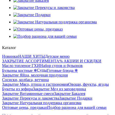
Каталог
Новинки
НАШИ ХИТЫ
Детское меню
ЗАКРЫТИЕ АССОРТИМЕНТА
% АКЦИИ И СКИДКИ
Масло топленое ГХИ
Набор супов и бульонов
Супы
Бульоны костные ❄
Готовые блюда ❄
Закрытие Яйца, молочная продукция
Сосиски, колбаса, ветчина
Закрытие Мясо, птица и гастрономия
Овощи, фрукты, ягоды
Букеты из зефира
Закрытие Мед из заповедника
Закрытие Витаминные смеси
Закрытие Бакалея
Закрытие Перекусы и лакомства
Закрытие Подарки
Закрытие Натуральная поддержка организма
Оптовые цены, предзаказ
Подбор рациона для вашей семьи