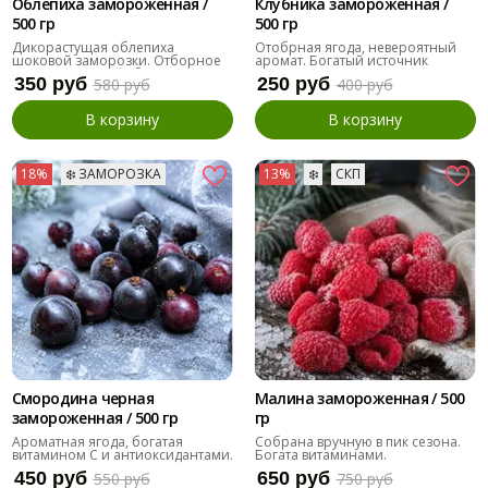
Облепиха замороженная /
Клубника замороженная /
500 гр
500 гр
Дикорастущая облепиха
Отобрная ягода, невероятный
шоковой заморозки. Отборное
аромат. Богатый источник
качество. Ручной сбор.
витаминов.
350 руб
250 руб
580 руб
400 руб
В корзину
В корзину
18%
❄️ ЗАМОРОЗКА
13%
❄️
СКП
Смородина черная
Малина замороженная / 500
замороженная / 500 гр
гр
Ароматная ягода, богатая
Собрана вручную в пик сезона.
витамином С и антиоксидантами.
Богата витаминами.
450 руб
650 руб
550 руб
750 руб