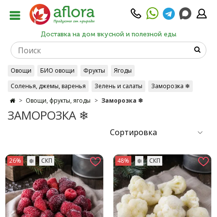
Доставка на дом вкусной и полезной еды
Овощи
БИО овощи
Фрукты
Ягоды
Соленья, джемы, варенья
Зелень и салаты
Заморозка ❄
Овощи, фрукты, ягоды
Заморозка ❄
ЗАМОРОЗКА ❄
26%
❄️
СКП
48%
❄️
СКП