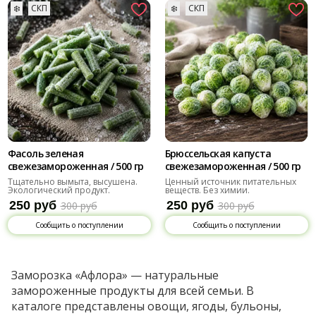
❄️
СКП
❄️
СКП
Фасоль зеленая
Брюссельская капуста
свежезамороженная / 500 гр
свежезамороженная / 500 гр
Тщательно вымыта, высушена.
Ценный источник питательных
Экологический продукт.
веществ. Без химии.
250 руб
250 руб
300 руб
300 руб
Сообщить о поступлении
Сообщить о поступлении
Заморозка «Афлора» — натуральные
замороженные продукты для всей семьи. В
каталоге представлены овощи, ягоды, бульоны,