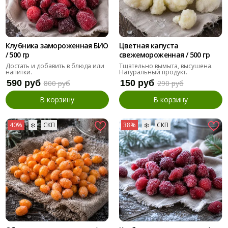
Клубника замороженная БИО
Цветная капуста
/ 500 гр
свежемороженная / 500 гр
Достать и добавить в блюда или
Тщательно вымыта, высушена.
напитки.
Натуральный продукт.
590 руб
150 руб
800 руб
290 руб
В корзину
В корзину
40%
❄️
СКП
38%
❄️
СКП