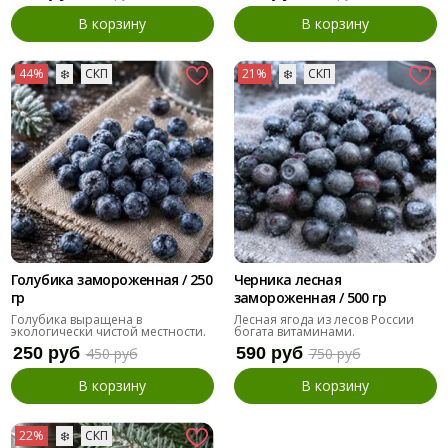
В корзину
В корзину
44%
❄️
СКП
21%
❄️
СКП
Голубика замороженная / 250
Черника лесная
гр
замороженная / 500 гр
Голубика выращена в
Лесная ягода из лесов России
экологически чистой местности.
богата витаминами.
250 руб
590 руб
450 руб
750 руб
В корзину
В корзину
22%
❄️
СКП