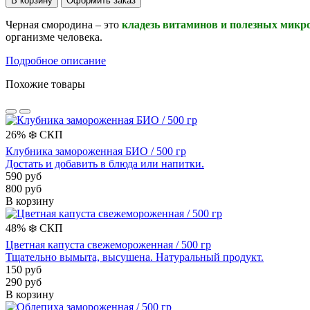
В корзину
Оформить заказ
Черная смородина – это
к
ладезь витаминов и полезных микр
организме человека.
Подробное описание
Похожие товары
26%
❄️
СКП
Клубника замороженная БИО / 500 гр
Достать и добавить в блюда или напитки.
590 руб
800 руб
В корзину
48%
❄️
СКП
Цветная капуста свежемороженная / 500 гр
Тщательно вымыта, высушена. Натуральный продукт.
150 руб
290 руб
В корзину