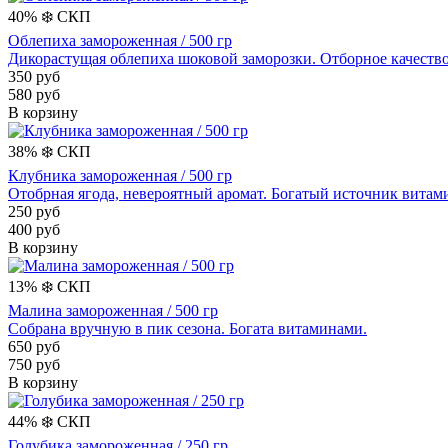
40%
❄️
СКП
Облепиха замороженная / 500 гр
Дикорастущая облепиха шоковой заморозки. Отборное качество
350 руб
580 руб
В корзину
38%
❄️
СКП
Клубника замороженная / 500 гр
Отобрная ягода, невероятный аромат. Богатый источник витам
250 руб
400 руб
В корзину
13%
❄️
СКП
Малина замороженная / 500 гр
Собрана вручную в пик сезона. Богата витаминами.
650 руб
750 руб
В корзину
44%
❄️
СКП
Голубика замороженная / 250 гр