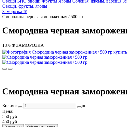
Овощи
БИО овощи
Фрукты
Ягоды
Соленья, джемы, варенья
Зе
Овощи, фрукты, ягоды
Заморозка ❄
Смородина черная замороженная / 500 гр
Смородина черная замороженн
18%
❄️ ЗАМОРОЗКА
Смородина черная замороженн
Кол-во:
шт
Цена:
550 руб
450 руб