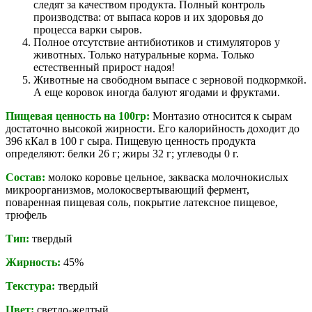
следят за качеством продукта. Полный контроль
производства: от выпаса коров и их здоровья до
процесса варки сыров.
Полное отсутствие антибиотиков и стимуляторов у
животных. Только натуральные корма. Только
естественный прирост надоя!
Животные на свободном выпасе с зерновой подкормкой.
А еще коровок иногда балуют ягодами и фруктами.
Пищевая ценность на 100гр:
Монтазио относится к сырам
достаточно высокой жирности. Его калорийность доходит до
396 кКал в 100 г сыра. Пищевую ценность продукта
определяют: белки 26 г; жиры 32 г; углеводы 0 г.
Состав:
молоко коровье цельное, закваска молочнокислых
микроорганизмов, молокосвертывающий фермент,
поваренная пищевая соль, покрытие латексное пищевое,
трюфель
Тип:
твердый
Жирность:
45%
Текстура:
твердый
Цвет:
светло-желтый