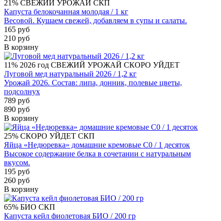
21%
СВЕЖИЙ УРОЖАЙ
СКП
Капуста белокочанная молодая / 1 кг
Весовой. Кушаем свежей, добавляем в супы и салаты.
165 руб
210 руб
В корзину
11%
2026 год
СВЕЖИЙ УРОЖАЙ
СКОРО УЙДЕТ
Луговой мед натуральный 2026 / 1,2 кг
Урожай 2026. Состав: липа, донник, полевые цветы,
подсолнух
789 руб
890 руб
В корзину
25%
СКОРО УЙДЕТ
СКП
Яйца «Недюревка» домашние кремовые С0 / 1 десяток
Высокое содержание белка в сочетании с натуральным
вкусом.
195 руб
260 руб
В корзину
65%
БИО
СКП
Капуста кейл фиолетовая БИО / 200 гр