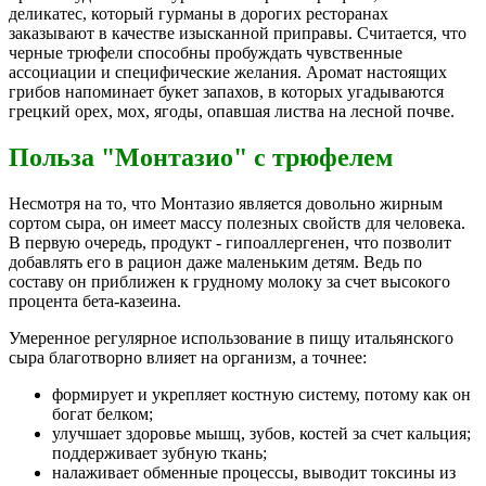
деликатес, который гурманы в дорогих ресторанах
заказывают в качестве изысканной приправы. Считается, что
черные трюфели способны пробуждать чувственные
ассоциации и специфические желания. Аромат настоящих
грибов напоминает букет запахов, в которых угадываются
грецкий орех, мох, ягоды, опавшая листва на лесной почве.
Польза "Монтазио" с трюфелем
Несмотря на то, что Монтазио является довольно жирным
сортом сыра, он имеет массу полезных свойств для человека.
В первую очередь, продукт - гипоаллергенен, что позволит
добавлять его в рацион даже маленьким детям. Ведь по
составу он приближен к грудному молоку за счет высокого
процента бета-казеина.
Умеренное регулярное использование в пищу итальянского
сыра благотворно влияет на организм, а точнее:
формирует и укрепляет костную систему, потому как он
богат белком;
улучшает здоровье мышц, зубов, костей за счет кальция;
поддерживает зубную ткань;
налаживает обменные процессы, выводит токсины из