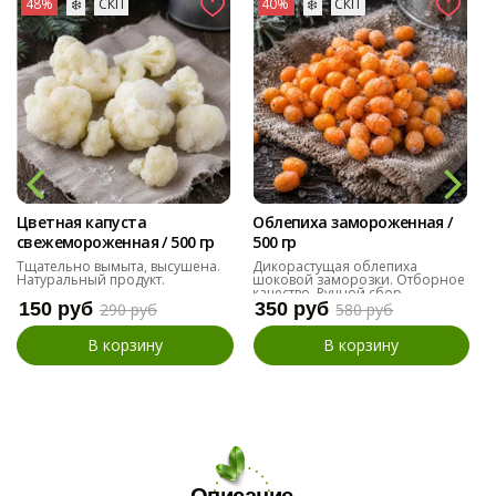
48%
❄️
СКП
40%
❄️
СКП
Цветная капуста
Облепиха замороженная /
свежемороженная / 500 гр
500 гр
Тщательно вымыта, высушена.
Дикорастущая облепиха
Натуральный продукт.
шоковой заморозки. Отборное
качество. Ручной сбор.
150 руб
350 руб
290 руб
580 руб
В корзину
В корзину
Описание