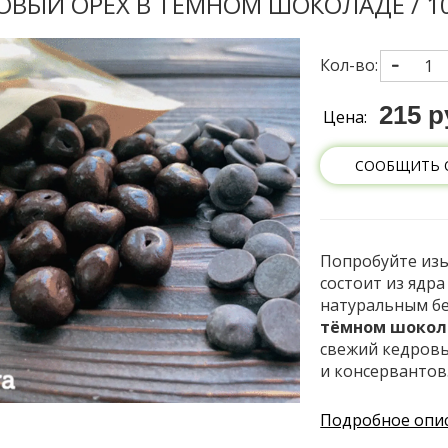
ОВЫЙ ОРЕХ В ТЁМНОМ ШОКОЛАДЕ / 10
Кол-во:
215 р
Цена:
СООБЩИТЬ 
Попробуйте изы
состоит из ядр
натуральным б
тёмном шоко
свежий кедровы
и консервантов
Подробное опи