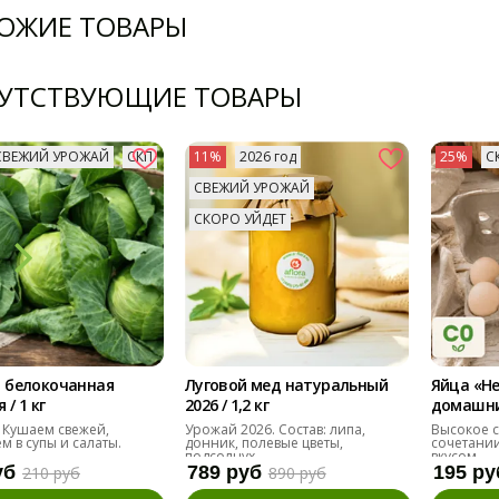
ОЖИЕ ТОВАРЫ
УТСТВУЮЩИЕ ТОВАРЫ
СВЕЖИЙ УРОЖАЙ
СКП
11%
2026 год
25%
С
СВЕЖИЙ УРОЖАЙ
СКОРО УЙДЕТ
 белокочанная
Луговой мед натуральный
Яйца «Н
/ 1 кг
2026 / 1,2 кг
домашние
десяток
 Кушаем свежей,
Урожай 2026. Состав: липа,
Высокое с
м в супы и салаты.
донник, полевые цветы,
сочетании
подсолнух
вкусом.
уб
789 руб
195 ру
210 руб
890 руб