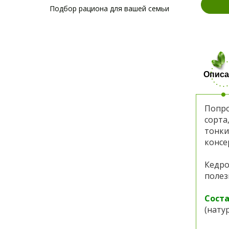
Подбор рациона для вашей семьи
Описа
Попро
сорта
тонки
консе
Кедро
полез
Сост
(нату