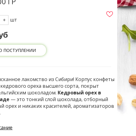
0 ГР
шт
уб
О ПОСТУПЛЕНИИ
сканное лакомство из Сибири! Корпус конфеты
а кедрового ореха высшего сорта, покрыт
ельгийским шоколадом.
Кедровый орех в
ладе
— это тонкий слой шоколада, отборный
й орех и никаких красителей, ароматизаторов
.
сание