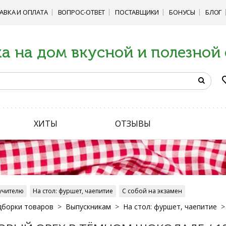
АВКА И ОПЛАТА
ВОПРОС-ОТВЕТ
ПОСТАВЩИКИ
БОНУСЫ
БЛОГ
а на дом вкусной и полезной
ХИТЫ
ОТЗЫВЫ
учителю
На стол: фуршет, чаепитие
С собой на экзамен
дборки товаров
Выпускникам
На стол: фуршет, чаепитие