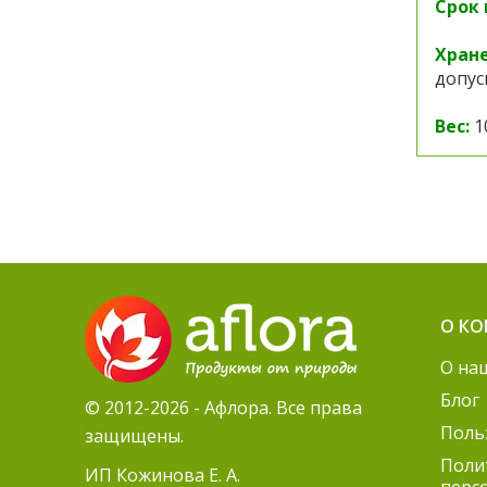
Срок 
Хране
допус
Вес:
1
О К
О на
Блог
© 2012-2026 - Афлора. Все права
Поль
защищены.
Поли
ИП Кожинова Е. А.