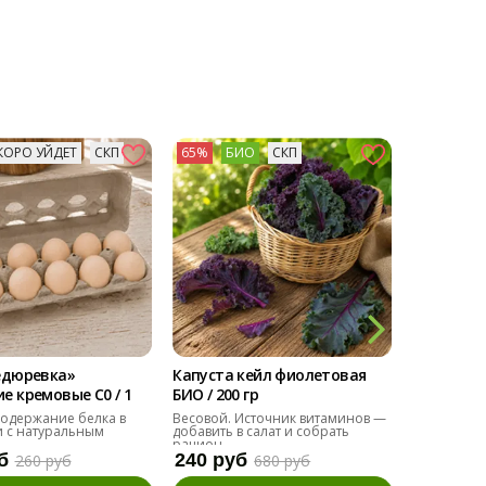
КОРО УЙДЕТ
СКП
65%
БИО
СКП
73%
БИ
едюревка»
Капуста кейл фиолетовая
Мангольд
 кремовые С0 / 1
БИО / 200 гр
БИО / 200 
одержание белка в
Весовой. Источник витаминов —
Альтернат
 с натуральным
добавить в салат и собрать
добавить в
рацион.
б
240 руб
110 руб
260 руб
680 руб