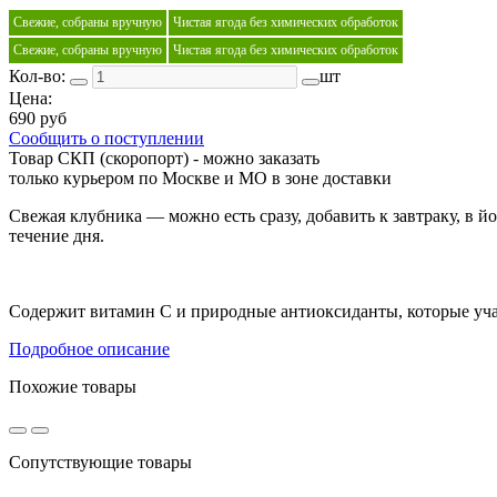
Свежие, собраны вручную
Чистая ягода без химических обработок
Свежие, собраны вручную
Чистая ягода без химических обработок
Кол-во:
шт
Цена:
690 руб
Сообщить о поступлении
Товар СКП (скоропорт) - можно заказать
только курьером по Москве и МО в зоне доставки
Свежая клубника — можно есть сразу, добавить к завтраку, в 
течение дня.
Содержит витамин C и природные антиоксиданты, которые уча
Подробное описание
Похожие товары
Сопутствующие товары