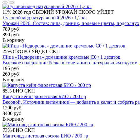
11%
2026 год
СВЕЖИЙ УРОЖАЙ
СКОРО УЙДЕТ
Луговой мед натуральный 2026 / 1,2 кг
Урожай 2026. Состав: липа, донник, полевые цветы, подсолнух
789 руб
890 руб
В корзину
25%
СКОРО УЙДЕТ
СКП
Яйца «Недюревка» домашние кремовые С0 / 1 десяток
Высокое содержание белка в сочетании с натуральным вкусом.
195 руб
260 руб
В корзину
65%
БИО
СКП
Капуста кейл фиолетовая БИО / 200 гр
Весовой. Источник витаминов — добавить в салат и собрать р
1200 руб
3400 руб
В корзину
73%
БИО
СКП
Мангольд листовая свекла БИО / 200 гр