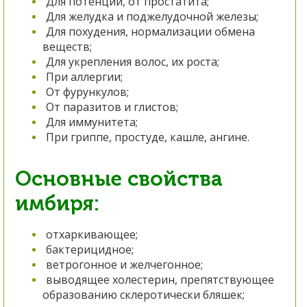
Для потенции, от простатита;
Для желудка и поджелудочной железы;
Для похудения, нормализации обмена
веществ;
Для укрепления волос, их роста;
При аллергии;
От фурункулов;
От паразитов и глистов;
Для иммунитета;
При гриппе, простуде, кашле, ангине.
Основные свойства
имбиря:
отхаркивающее;
бактерицидное;
ветрогонное и желчегонное;
выводящее холестерин, препятствующее
образованию склеротически бляшек;