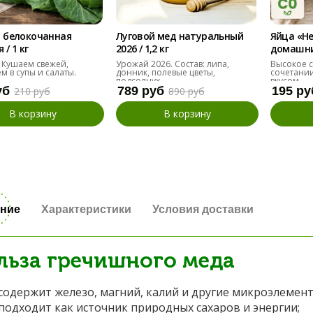
 белокочанная
Луговой мед натуральный
Яйца «Н
/ 1 кг
2026 / 1,2 кг
домашние
десяток
 Кушаем свежей,
Урожай 2026. Состав: липа,
Высокое с
м в супы и салаты.
донник, полевые цветы,
сочетании
подсолнух
вкусом.
уб
789 руб
195 ру
210 руб
890 руб
В корзину
В корзину
ние
Характеристики
Условия доставки
льза гречишного меда
содержит железо, магний, калий и другие микроэлемент
подходит как источник природных сахаров и энергии;