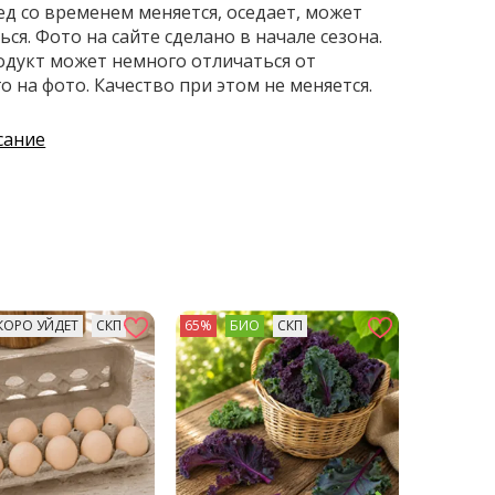
д со временем меняется, оседает, может
ся. Фото на сайте сделано в начале сезона.
дукт может немного отличаться от
 на фото. Качество при этом не меняется.
сание
КОРО УЙДЕТ
СКП
65%
БИО
СКП
73%
БИ