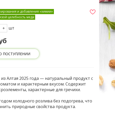
ажирования и добавления «химии»
изой целебность меда
шт
уб
О ПОСТУПЛЕНИИ
из Алтая 2025 года — натуральный продукт с
оматом и характерным вкусом. Содержит
роэлементы, характерные для гречихи.
одом холодного розлива без подогрева, что
анить природные свойства продукта.