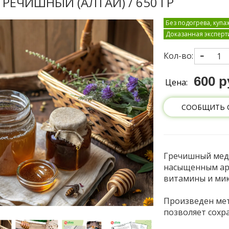
ГРЕЧИШНЫЙ (АЛТАЙ) / 650 ГР
Без подогрева, куп
Доказанная эксперт
Кол-во:
600 р
Цена:
СООБЩИТЬ 
Гречишный мед 
насыщенным ар
витамины и мик
Произведен мет
позволяет сохр