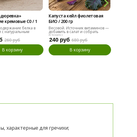
едюревка»
Капуста кейл фиолетовая
Мангольд
 кремовые С0 / 1
БИО / 200 гр
БИО / 200 
одержание белка в
Весовой. Источник витаминов —
Альтернат
 с натуральным
добавить в салат и собрать
добавить в
рацион.
б
240 руб
110 руб
260 руб
680 руб
В корзину
В корзину
ы, характерные для гречихи;