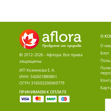
О К
О на
Блог
© 2012-2026 - Афлора. Все права
Поль
защищены.
Поли
ИП Кожинова Е. А.
перс
ИНН: 342601880861
Конт
ОГРН 316503200069779
Карт
ПРИНИМАЕМ К ОПЛАТЕ