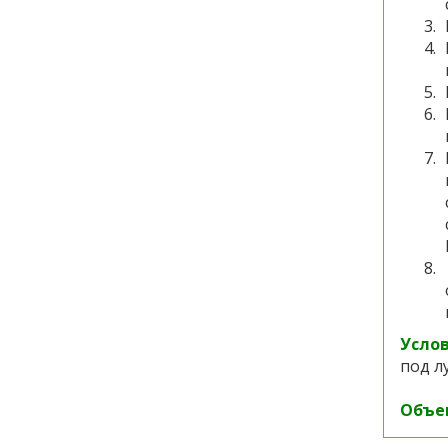
Усло
под л
Объе