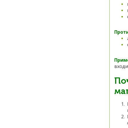
П
рот
Прим
входи
По
ма