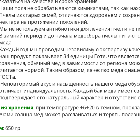
сказаться на качестве и сроке хранения.
Наши поля не обрабатываются химикатами, так как нах
Пчелы из старых семей, отличаются здоровьем и сохра
нектара на протяжении поколений.
Мы не используем антибиотики для лечения пчел и не 
В зимний период и до начала медосбора пчелы питаютс
меда.
Каждый год мы проводим независимую экспертизу качес
наш продукт показывает 34 единицы Готе, что являетс
сравнения, обычный мед в зависимости от региона мож
считается нормой. Таким образом, качество меда с на
ГОСТа.
Неповторимый вкус и насыщенность нашего меда обус
отличает индивидуальность. Каждый бак меда имеет св
подтверждает его натуральный характер и отсутствие 
вия хранения
:
при температуре +6+20 в темном, прохл
учами солнца мед может расслаиваться и терять полезн
м
: 650 гр