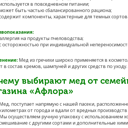
используется в повседневном питании;
может быть частью сбалансированного рациона;
содержит компоненты, характерные для темных сортов
ивопоказания:
аллергия на продукты пчеловодства;
с осторожностью при индивидуальной непереносимост
енение:
Мед из гречихи широко применяется в косметоло
т в состав кремов, шампуней и других средств по уходу.
чему выбирают мед от семей
газина «Афлора»
Мед, поступает напрямую с нашей пасеки, расположенно
километрах от города и вдали от вредных производств
Мы осуществляем ручную упаковку с использованием хо
смешивание с другими сортами и дополнительные хими